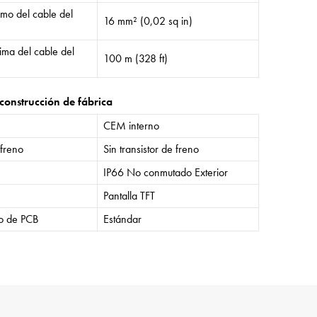
mo del cable del
16 mm² (0,02 sq in)
ima del cable del
100 m (328 ft)
construcción de fábrica
CEM interno
 freno
Sin transistor de freno
IP66 No conmutado Exterior
Pantalla TFT
o de PCB
Estándar