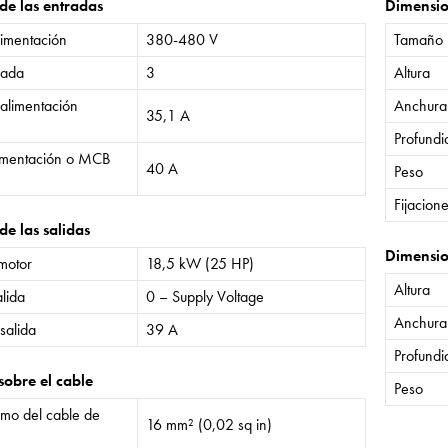
 de las entradas
Dimensi
limentación
380-480 V
Tamaño
rada
3
Altura
 alimentación
Anchura
35,1 A
Profund
limentación o MCB
40 A
Peso
Fijacion
de las salidas
Dimensio
 motor
18,5 kW (25 HP)
Altura
lida
0 – Supply Voltage
Anchura
salida
39 A
Profund
sobre el cable
Peso
mo del cable de
16 mm² (0,02 sq in)