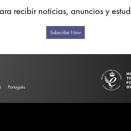
ara recibir noticias, anuncios y estu
Subscribe Now
H
T
FO
i
Português
O