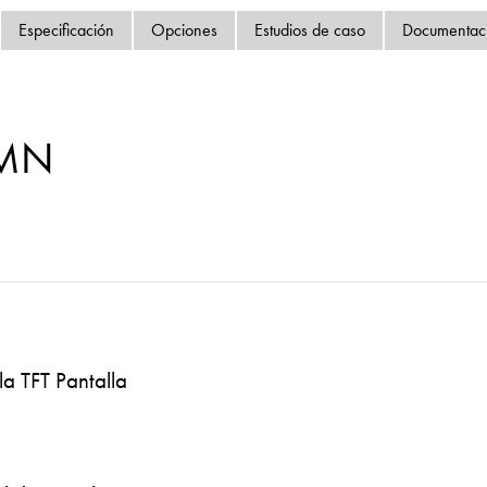
Política de privacida
Especificación
Opciones
Estudios de caso
Documentac
Mapa del sitio
iSource
Acceso
-MN
la TFT Pantalla