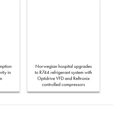
mption
Norwegian hospital upgrades
ity in
to R744 refrigerant system with
on
Optidrive VFD and Reftronix
controlled compressors