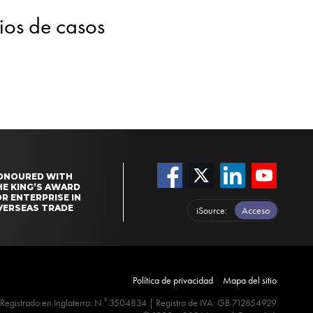
dios de casos
ONOURED WITH
HE KING’S AWARD
R ENTERPRISE IN
VERSEAS TRADE
iSource
Acceso
Política de privacidad
Mapa del sitio
º
Registrado en Inglaterra: N.
3504834 | Registro de IVA: GB 712854929