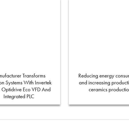
ufacturer Transforms
Reducing energy consu
tion Systems With Invertek
and increasing productiv
s Optidrive Eco VFD And
ceramics producti
Integrated PLC