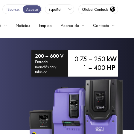
iSource
Acceso
Español
Global Contacts
d
Noticias
Empleo
Acerca de
Contacto
encia
200 – 600 V
0.75 – 250
kW
Entrada
1 – 400
HP
monofásica y
trifásica