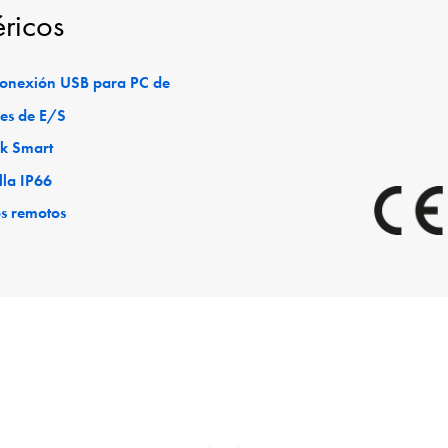
éricos
 conexión USB para PC de
es de E/S
ck Smart
lla IP66
os remotos