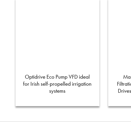
Optidrive Eco Pump VFD ideal
Man
for Irish self-propelled irrigation
Filtra
systems
Drive