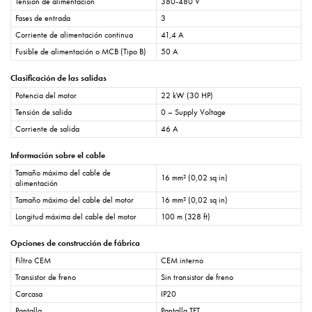
Tensión de alimentación
380-480 V
Fases de entrada
3
Corriente de alimentación continua
41,4 A
Fusible de alimentación o MCB (Tipo B)
50 A
Clasificación de las salidas
Potencia del motor
22 kW (30 HP)
Tensión de salida
0 – Supply Voltage
Corriente de salida
46 A
Información sobre el cable
Tamaño máximo del cable de
16 mm² (0,02 sq in)
alimentación
Tamaño máximo del cable del motor
16 mm² (0,02 sq in)
Longitud máxima del cable del motor
100 m (328 ft)
Opciones de construcción de fábrica
Filtro CEM
CEM interno
Transistor de freno
Sin transistor de freno
Carcasa
IP20
Pantalla
Pantalla TFT