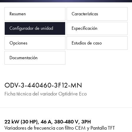
Política de privacidad
Mapa del sitio
Resumen
Características
iSource
Acceso
Configurador de unidad
Especificación
Opciones
Estudios de caso
Documentación
ODV-3-440460-3F12-MN
Ficha técnica del variador Optidrive Eco
22 kW (30 HP), 46 A, 380-480 V, 3PH
Variadores de frecuencia con filtro CEM y Pantalla TFT