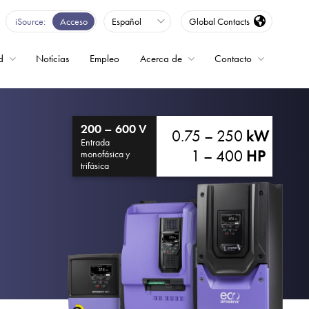
iSource
Acceso
Español
Global Contacts
d
Noticias
Empleo
Acerca de
Contacto
encia
200 – 600 V
0.75 – 250
kW
Entrada
1 – 400
HP
monofásica y
trifásica