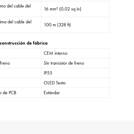
mo del cable del
16 mm² (0,02 sq in)
ima del cable del
100 m (328 ft)
construcción de fábrica
CEM interno
 freno
Sin transistor de freno
IP55
OLED Texto
o de PCB
Estándar