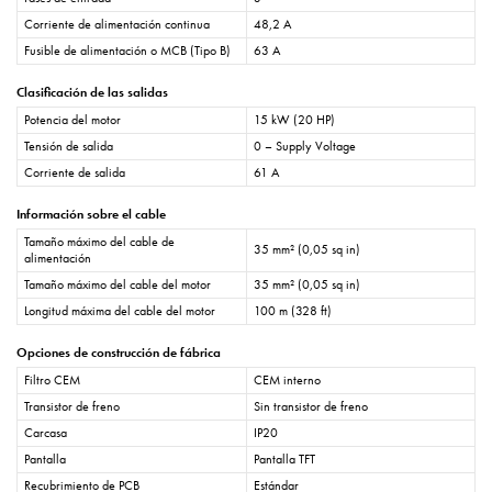
Corriente de alimentación continua
48,2 A
Fusible de alimentación o MCB (Tipo B)
63 A
Clasificación de las salidas
Potencia del motor
15 kW (20 HP)
Tensión de salida
0 – Supply Voltage
Corriente de salida
61 A
Información sobre el cable
Tamaño máximo del cable de
35 mm² (0,05 sq in)
alimentación
Tamaño máximo del cable del motor
35 mm² (0,05 sq in)
Longitud máxima del cable del motor
100 m (328 ft)
Opciones de construcción de fábrica
Filtro CEM
CEM interno
Transistor de freno
Sin transistor de freno
Carcasa
IP20
Pantalla
Pantalla TFT
Recubrimiento de PCB
Estándar