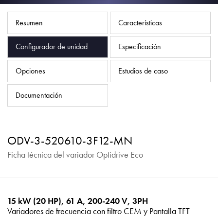
Política de privacidad
Mapa del sitio
Resumen
Características
iSource
Acceso
Configurador de unidad
Especificación
Opciones
Estudios de caso
Documentación
ODV-3-520610-3F12-MN
Ficha técnica del variador Optidrive Eco
15 kW (20 HP), 61 A, 200-240 V, 3PH
Variadores de frecuencia con filtro CEM y Pantalla TFT