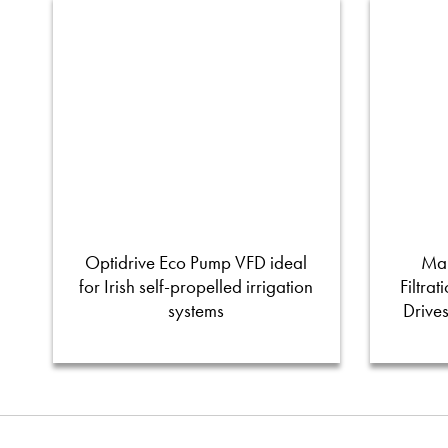
Optidrive Eco Pump VFD ideal
Man
for Irish self-propelled irrigation
Filtra
systems
Drive