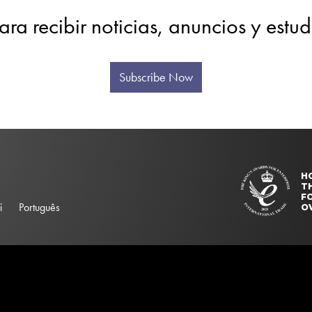
ara recibir noticias, anuncios y estu
Subscribe Now
H
T
FO
i
Português
O