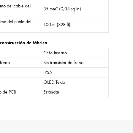
mo del cable del
35 mm² (0,05 sq in)
ima del cable del
100 m (328 ft)
construcción de fábrica
CEM interno
 freno
Sin transistor de freno
IP55
OLED Texto
o de PCB
Estándar