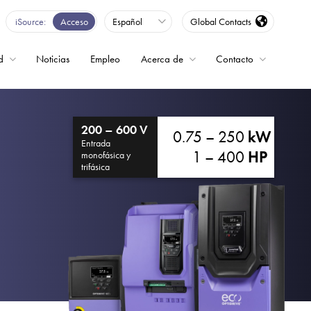
iSource
Acceso
Español
Global Contacts
d
Noticias
Empleo
Acerca de
Contacto
encia
200 – 600 V
0.75 – 250
kW
Entrada
1 – 400
HP
monofásica y
trifásica