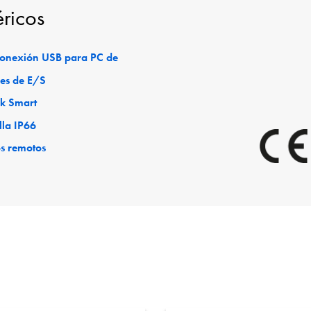
éricos
 conexión USB para PC de
es de E/S
ck Smart
lla IP66
os remotos