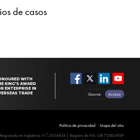
dios de casos
ONOURED WITH
HE KING’S AWARD
R ENTERPRISE IN
VERSEAS TRADE
iSource
Acceso
Política de privacidad
Mapa del sitio
º
Registrado en Inglaterra: N.
3504834 | Registro de IVA: GB 712854929