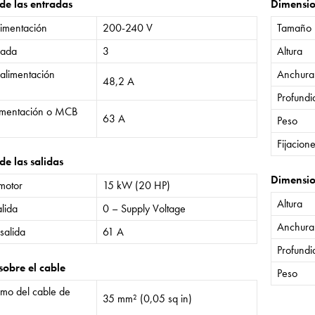
 de las entradas
Dimensi
limentación
200-240 V
Tamaño
rada
3
Altura
 alimentación
Anchura
48,2 A
Profund
limentación o MCB
63 A
Peso
Fijacion
de las salidas
Dimensio
 motor
15 kW (20 HP)
Altura
lida
0 – Supply Voltage
Anchura
salida
61 A
Profund
sobre el cable
Peso
mo del cable de
35 mm² (0,05 sq in)