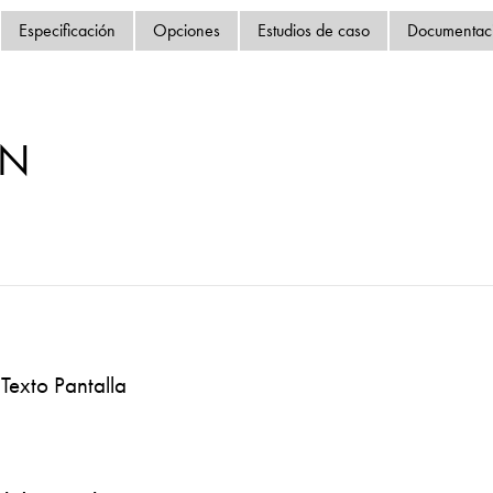
Política de privacida
Especificación
Opciones
Estudios de caso
Documentac
Mapa del sitio
iSource
Acceso
TN
Texto Pantalla