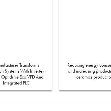
ufacturer Transforms
Reducing energy consu
tion Systems With Invertek
and increasing productiv
s Optidrive Eco VFD And
ceramics producti
Integrated PLC