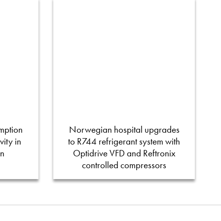
mption
Norwegian hospital upgrades
ity in
to R744 refrigerant system with
on
Optidrive VFD and Reftronix
controlled compressors