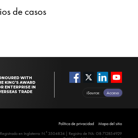
dios de casos
ONOURED WITH
HE KING’S AWARD
R ENTERPRISE IN
VERSEAS TRADE
iSource
Acceso
Política de privacidad
Mapa del sitio
º
Registrado en Inglaterra: N.
3504834 | Registro de IVA: GB 712854929