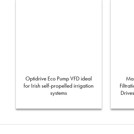
Optidrive Eco Pump VFD ideal
Man
for Irish self-propelled irrigation
Filtra
systems
Drive