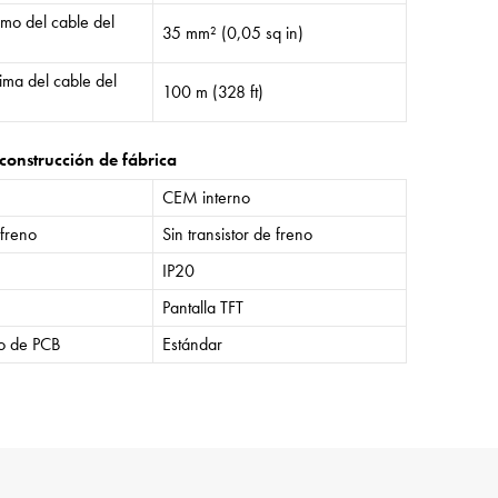
mo del cable del
35 mm² (0,05 sq in)
ima del cable del
100 m (328 ft)
construcción de fábrica
CEM interno
 freno
Sin transistor de freno
IP20
Pantalla TFT
o de PCB
Estándar