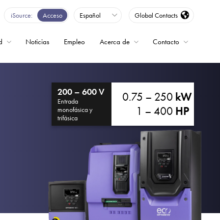
iSource
Acceso
Español
Global Contacts
d
Noticias
Empleo
Acerca de
Contacto
encia
200 – 600 V
0.75 – 250
kW
Entrada
1 – 400
HP
monofásica y
trifásica