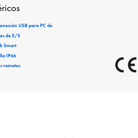
éricos
 conexión USB para PC de
es de E/S
ck Smart
lla IP66
os remotos