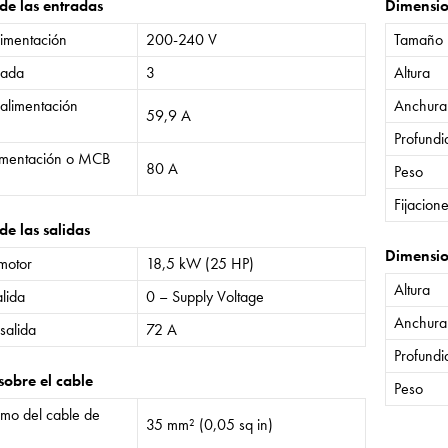
 de las entradas
Dimensi
limentación
200-240 V
Tamaño
rada
3
Altura
 alimentación
Anchura
59,9 A
Profund
limentación o MCB
80 A
Peso
Fijacion
de las salidas
Dimensio
 motor
18,5 kW (25 HP)
Altura
lida
0 – Supply Voltage
Anchura
salida
72 A
Profund
sobre el cable
Peso
mo del cable de
35 mm² (0,05 sq in)