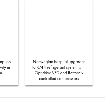
mption
Norwegian hospital upgrades
ity in
to R744 refrigerant system with
on
Optidrive VFD and Reftronix
controlled compressors