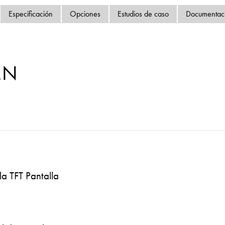
Política de privacida
Especificación
Opciones
Estudios de caso
Documentac
Mapa del sitio
iSource
Acceso
MN
la TFT Pantalla