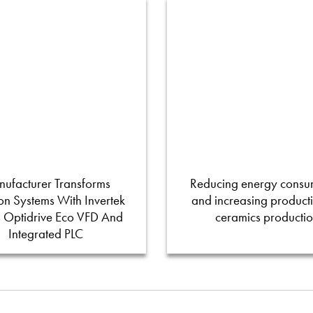
ufacturer Transforms
Reducing energy consu
tion Systems With Invertek
and increasing productiv
s Optidrive Eco VFD And
ceramics producti
Integrated PLC