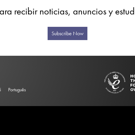
ara recibir noticias, anuncios y estu
Subscribe Now
H
T
FO
i
Português
O