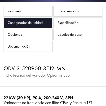
Política de privacidad
Mapa del sitio
Resumen
Características
iSource
Acceso
Configurador de unidad
Especificación
Opciones
Estudios de caso
Documentación
ODV-3-520900-3F12-MN
Ficha técnica del variador Optidrive Eco
22 kW (30 HP), 90 A, 200-240 V, 3PH
Variadores de frecuencia con filtro CEM y Pantalla TFT