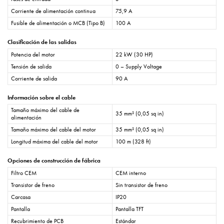
Corriente de alimentación continua
75,9 A
Fusible de alimentación o MCB (Tipo B)
100 A
Clasificación de las salidas
Potencia del motor
22 kW (30 HP)
Tensión de salida
0 – Supply Voltage
Corriente de salida
90 A
Información sobre el cable
Tamaño máximo del cable de
35 mm² (0,05 sq in)
alimentación
Tamaño máximo del cable del motor
35 mm² (0,05 sq in)
Longitud máxima del cable del motor
100 m (328 ft)
Opciones de construcción de fábrica
Filtro CEM
CEM interno
Transistor de freno
Sin transistor de freno
Carcasa
IP20
Pantalla
Pantalla TFT
Recubrimiento de PCB
Estándar