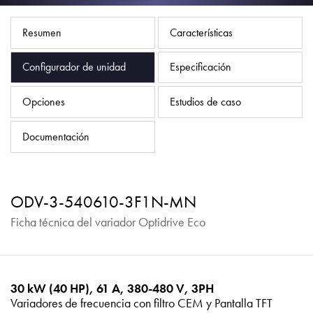
Política de privacidad
Mapa del sitio
Resumen
Características
iSource
Acceso
Configurador de unidad
Especificación
Opciones
Estudios de caso
Documentación
ODV-3-540610-3F1N-MN
Ficha técnica del variador Optidrive Eco
30 kW (40 HP), 61 A, 380-480 V, 3PH
Variadores de frecuencia con filtro CEM y Pantalla TFT