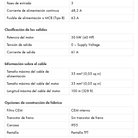
Fases de entrada
3
Corriente de alimentación continua
48,2 A
Fusible de alimentación o MCB (Tipo B)
63 A
Clasificación de las salidas
Potencia del motor
30 kW (40 HP)
Tensión de salida
0 – Supply Voltage
Corriente de salida
61 A
Información sobre el cable
Tamaño máximo del cable de
35 mm² (0,05 sq in)
alimentación
Tamaño máximo del cable del motor
35 mm² (0,05 sq in)
Longitud máxima del cable del motor
100 m (328 ft)
Opciones de construcción de fábrica
Filtro CEM
CEM interno
Transistor de freno
Sin transistor de freno
Carcasa
IP55
Pantalla
Pantalla TFT