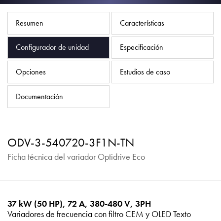
Política de privacidad
Mapa del sitio
Resumen
Características
iSource
Acceso
Configurador de unidad
Especificación
Opciones
Estudios de caso
Documentación
ODV-3-540720-3F1N-TN
Ficha técnica del variador Optidrive Eco
37 kW (50 HP), 72 A, 380-480 V, 3PH
Variadores de frecuencia con filtro CEM y OLED Texto