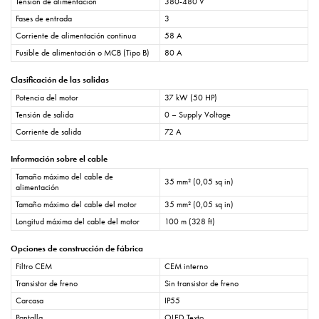
Tensión de alimentación
380-480 V
Fases de entrada
3
Corriente de alimentación continua
58 A
Fusible de alimentación o MCB (Tipo B)
80 A
Clasificación de las salidas
Potencia del motor
37 kW (50 HP)
Tensión de salida
0 – Supply Voltage
Corriente de salida
72 A
Información sobre el cable
Tamaño máximo del cable de
35 mm² (0,05 sq in)
alimentación
Tamaño máximo del cable del motor
35 mm² (0,05 sq in)
Longitud máxima del cable del motor
100 m (328 ft)
Opciones de construcción de fábrica
Filtro CEM
CEM interno
Transistor de freno
Sin transistor de freno
Carcasa
IP55
Pantalla
OLED Texto