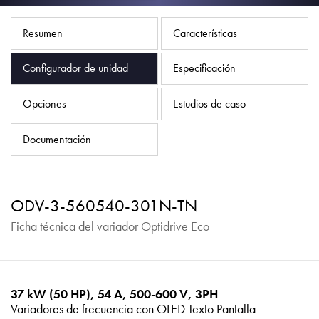
Política de privacidad
Mapa del sitio
Resumen
Características
iSource
Acceso
Configurador de unidad
Especificación
Opciones
Estudios de caso
Documentación
ODV-3-560540-301N-TN
Ficha técnica del variador Optidrive Eco
37 kW (50 HP), 54 A, 500-600 V, 3PH
Variadores de frecuencia con OLED Texto Pantalla