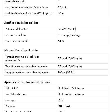
Fases de entrada
3
Corriente de alimentación continua
62,2 A
Fusible de alimentación o MCB (Tipo B)
80 A
Clasificación de las salidas
Potencia del motor
37 kW (50 HP)
Tensión de salida
0 – Supply Voltage
Corriente de salida
54 A
Información sobre el cable
Tamaño máximo del cable de
35 mm² (0,05 sq in)
alimentación
Tamaño máximo del cable del motor
35 mm² (0,05 sq in)
Longitud máxima del cable del motor
100 m (328 ft)
Opciones de construcción de fábrica
Filtro CEM
Sin filtro CEM interno
Transistor de freno
Sin transistor de freno
Carcasa
IP55
Pantalla
OLED Texto