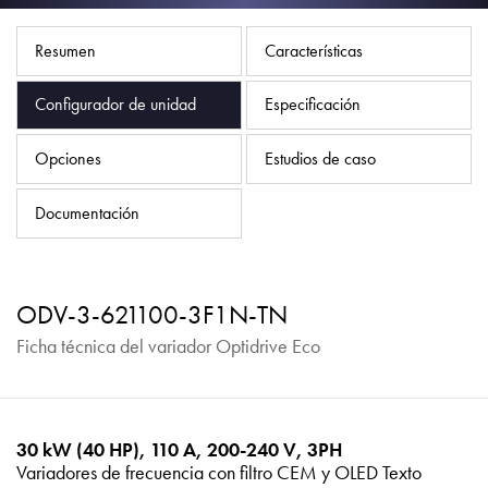
Política de privacidad
Mapa del sitio
Resumen
Características
iSource
Acceso
Configurador de unidad
Especificación
Opciones
Estudios de caso
Documentación
ODV-3-621100-3F1N-TN
Ficha técnica del variador Optidrive Eco
30 kW (40 HP), 110 A, 200-240 V, 3PH
Variadores de frecuencia con filtro CEM y OLED Texto