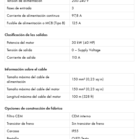
Tensión de alimentación
200-240 V
Fases de entrada
3
Corriente de alimentación continua
97,8 A
Fusible de alimentación o MCB (Tipo B)
125 A
Clasificación de las salidas
Potencia del motor
30 kW (40 HP)
Tensión de salida
0 – Supply Voltage
Corriente de salida
110 A
Información sobre el cable
Tamaño máximo del cable de
150 mm² (0,23 sq in)
alimentación
Tamaño máximo del cable del motor
150 mm² (0,23 sq in)
Longitud máxima del cable del motor
100 m (328 ft)
Opciones de construcción de fábrica
Filtro CEM
CEM interno
Transistor de freno
Sin transistor de freno
Carcasa
IP55
Pantalla
OLED Texto