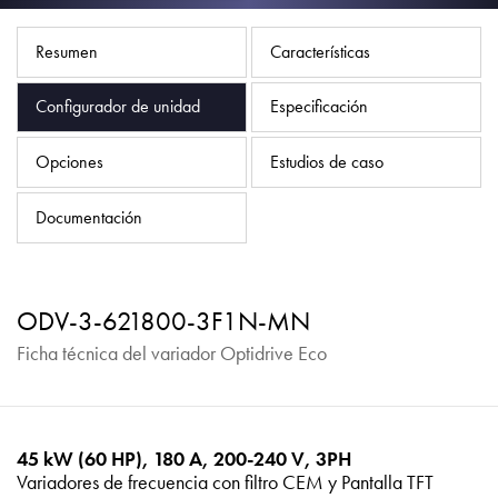
Política de privacidad
Mapa del sitio
Resumen
Características
iSource
Acceso
Configurador de unidad
Especificación
Opciones
Estudios de caso
Documentación
ODV-3-621800-3F1N-MN
Ficha técnica del variador Optidrive Eco
45 kW (60 HP), 180 A, 200-240 V, 3PH
Variadores de frecuencia con filtro CEM y Pantalla TFT