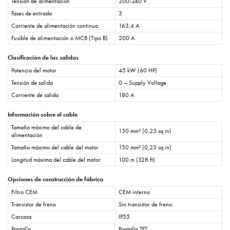
Tensión de alimentación
200-240 V
Fases de entrada
3
Corriente de alimentación continua
163,4 A
Fusible de alimentación o MCB (Tipo B)
200 A
Clasificación de las salidas
Potencia del motor
45 kW (60 HP)
Tensión de salida
0 – Supply Voltage
Corriente de salida
180 A
Información sobre el cable
Tamaño máximo del cable de
150 mm² (0,23 sq in)
alimentación
Tamaño máximo del cable del motor
150 mm² (0,23 sq in)
Longitud máxima del cable del motor
100 m (328 ft)
Opciones de construcción de fábrica
Filtro CEM
CEM interno
Transistor de freno
Sin transistor de freno
Carcasa
IP55
Pantalla
Pantalla TFT