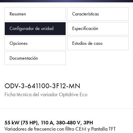
Política de privacidad
Mapa del sitio
Resumen
Características
iSource
Acceso
Configurador de unidad
Especificación
Opciones
Estudios de caso
Documentación
ODV-3-641100-3F12-MN
Ficha técnica del variador Optidrive Eco
55 kW (75 HP), 110 A, 380-480 V, 3PH
Variadores de frecuencia con filtro CEM y Pantalla TFT