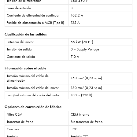
Tensión de alimentación
380-480 V
Fases de entrada
3
Corriente de alimentación continua
102,2 A
Fusible de alimentación o MCB (Tipo B)
125 A
Clasificación de las salidas
Potencia del motor
55 kW (75 HP)
Tensión de salida
0 – Supply Voltage
Corriente de salida
110 A
Información sobre el cable
Tamaño máximo del cable de
150 mm² (0,23 sq in)
alimentación
Tamaño máximo del cable del motor
150 mm² (0,23 sq in)
Longitud máxima del cable del motor
100 m (328 ft)
Opciones de construcción de fábrica
Filtro CEM
CEM interno
Transistor de freno
Sin transistor de freno
Carcasa
IP20
Pantalla
Pantalla TFT