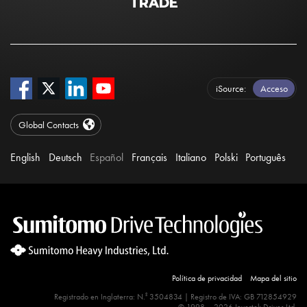
TRADE
iSource
Acceso
Global Contacts
English
Deutsch
Español
Français
Italiano
Polski
Português
Política de privacidad
Mapa del sitio
º
Site Search 360 Error:
Registrado en Inglaterra: N.
There is no input element for the
3504834 | Registro de IVA: GB 712854929