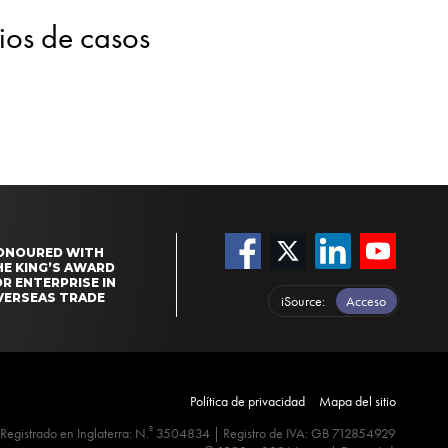
dios de casos
ONOURED WITH
HE KING’S AWARD
R ENTERPRISE IN
VERSEAS TRADE
iSource
Acceso
Política de privacidad
Mapa del sitio
º
Registrado en Inglaterra: N.
3504834 | Registro de IVA: GB 712854929