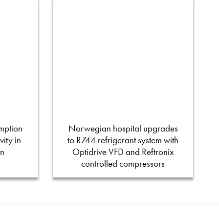
mption
Norwegian hospital upgrades
ity in
to R744 refrigerant system with
on
Optidrive VFD and Reftronix
controlled compressors