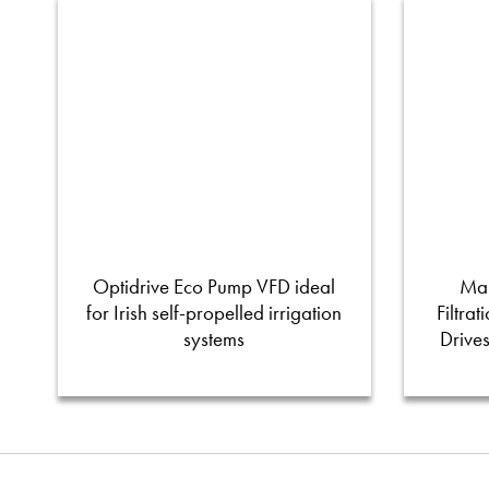
Optidrive Eco Pump VFD ideal
Man
for Irish self-propelled irrigation
Filtra
systems
Drive