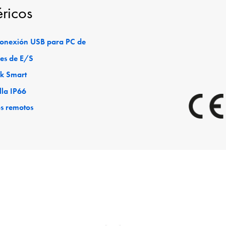
éricos
 conexión USB para PC de
es de E/S
ck Smart
lla IP66
os remotos