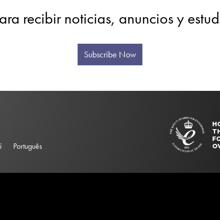
ara recibir noticias, anuncios y estu
Subscribe Now
H
T
FO
i
Português
O