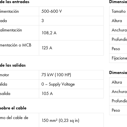
 de las entradas
Dimensi
limentación
500-600 V
Tamaño
rada
3
Altura
 alimentación
Anchura
108,2 A
Profund
limentación o MCB
125 A
Peso
Fijacion
de las salidas
Dimensio
 motor
75 kW (100 HP)
Altura
lida
0 – Supply Voltage
Anchura
salida
105 A
Profund
sobre el cable
Peso
mo del cable de
150 mm² (0,23 sq in)