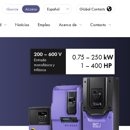
iSource
Acceso
Español
Global Contacts
d
Noticias
Empleo
Acerca de
Contacto
encia
200 – 600 V
0.75 – 250
kW
Entrada
1 – 400
HP
monofásica y
trifásica