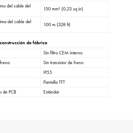
mo del cable del
150 mm² (0,23 sq in)
ima del cable del
100 m (328 ft)
construcción de fábrica
Sin filtro CEM interno
 freno
Sin transistor de freno
IP55
Pantalla TFT
o de PCB
Estándar