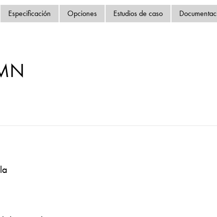
Política de privacida
Especificación
Opciones
Estudios de caso
Documentac
Mapa del sitio
iSource
Acceso
-MN
la