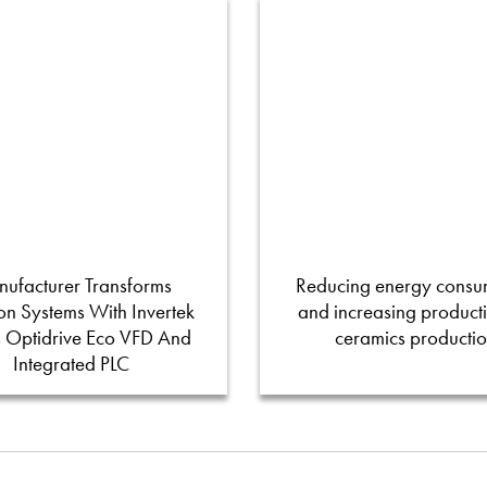
ufacturer Transforms
Reducing energy consu
tion Systems With Invertek
and increasing productiv
s Optidrive Eco VFD And
ceramics producti
Integrated PLC