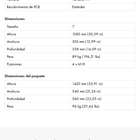
Recubrimiento de PCB
Estándar
Dimensiones
Tamaño
7
Altura
1280 mm (50,39 in)
Anchura
330 mm (12,99 in)
Profundidad
358 mm (14,09 in)
Peso
89 kg (196,21 lbs)
Fijaciones
4 x M10
Dimensiones del paquete
Altura
1420 mm (55,91 in)
Anchura
540 mm (21,26 in)
Profundidad
560 mm (22,05 in)
Peso
96 kg (211,64 lbs)