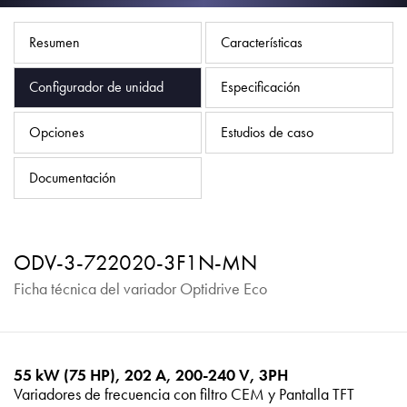
Política de privacidad
Mapa del sitio
Resumen
Características
iSource
Acceso
Configurador de unidad
Especificación
Opciones
Estudios de caso
Documentación
ODV-3-722020-3F1N-MN
Ficha técnica del variador Optidrive Eco
55 kW (75 HP), 202 A, 200-240 V, 3PH
Variadores de frecuencia con filtro CEM y Pantalla TFT