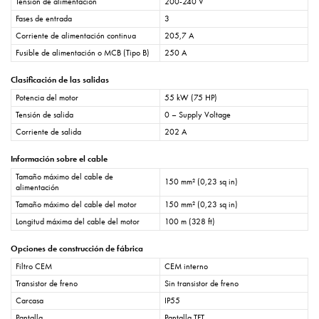
Tensión de alimentación
200-240 V
Fases de entrada
3
Corriente de alimentación continua
205,7 A
Fusible de alimentación o MCB (Tipo B)
250 A
Clasificación de las salidas
Potencia del motor
55 kW (75 HP)
Tensión de salida
0 – Supply Voltage
Corriente de salida
202 A
Información sobre el cable
Tamaño máximo del cable de
150 mm² (0,23 sq in)
alimentación
Tamaño máximo del cable del motor
150 mm² (0,23 sq in)
Longitud máxima del cable del motor
100 m (328 ft)
Opciones de construcción de fábrica
Filtro CEM
CEM interno
Transistor de freno
Sin transistor de freno
Carcasa
IP55
Pantalla
Pantalla TFT