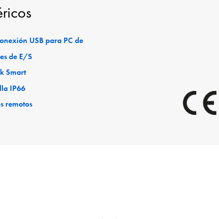
éricos
 conexión USB para PC de
es de E/S
ck Smart
lla IP66
os remotos