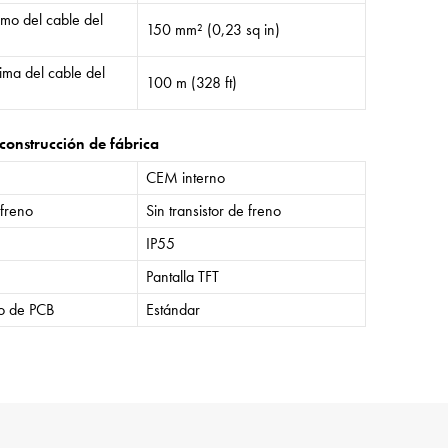
mo del cable del
150 mm² (0,23 sq in)
ima del cable del
100 m (328 ft)
construcción de fábrica
CEM interno
 freno
Sin transistor de freno
IP55
Pantalla TFT
o de PCB
Estándar