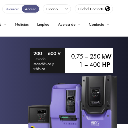
iSource
Acceso
Español
Global Contacts
d
Noticias
Empleo
Acerca de
Contacto
encia
200 – 600 V
0.75 – 250
kW
Entrada
1 – 400
HP
monofásica y
trifásica