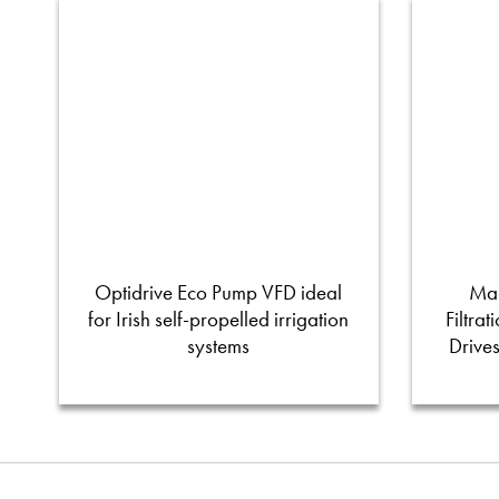
Optidrive Eco Pump VFD ideal
Man
for Irish self-propelled irrigation
Filtra
systems
Drive