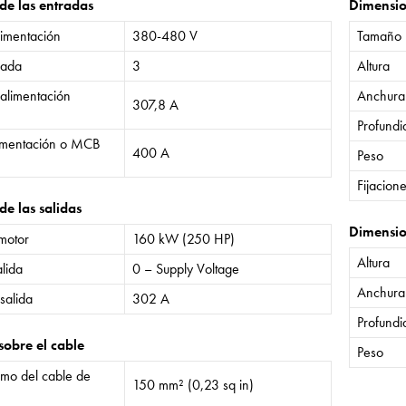
 de las entradas
Dimensi
limentación
380-480 V
Tamaño
rada
3
Altura
 alimentación
Anchura
307,8 A
Profund
limentación o MCB
400 A
Peso
Fijacion
de las salidas
Dimensio
 motor
160 kW (250 HP)
Altura
lida
0 – Supply Voltage
Anchura
salida
302 A
Profund
sobre el cable
Peso
mo del cable de
150 mm² (0,23 sq in)