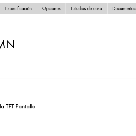
Política de privacida
Especificación
Opciones
Estudios de caso
Documentac
Mapa del sitio
iSource
Acceso
-MN
la TFT Pantalla