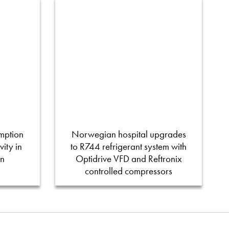
mption
Norwegian hospital upgrades
ity in
to R744 refrigerant system with
on
Optidrive VFD and Reftronix
controlled compressors