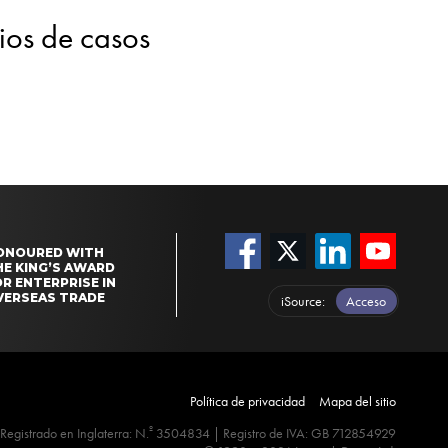
dios de casos
ONOURED WITH
HE KING’S AWARD
R ENTERPRISE IN
VERSEAS TRADE
iSource
Acceso
Política de privacidad
Mapa del sitio
º
Registrado en Inglaterra: N.
3504834 | Registro de IVA: GB 712854929