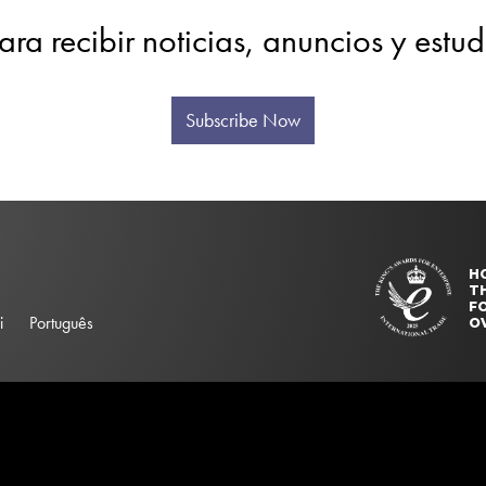
ara recibir noticias, anuncios y estu
Subscribe Now
H
T
FO
i
Português
O