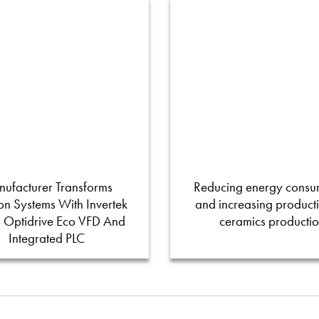
ufacturer Transforms
Reducing energy consu
tion Systems With Invertek
and increasing productiv
s Optidrive Eco VFD And
ceramics producti
Integrated PLC