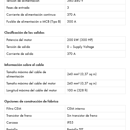
Tensión de alimentación
380-480 V
Fases de entrada
3
Corriente de alimentación continua
370 A
Fusible de alimentación o MCB (Tipo B)
500 A
Clasificación de las salidas
Potencia del motor
200 kW (300 HP)
Tensión de salida
0 – Supply Voltage
Corriente de salida
370 A
Información sobre el cable
Tamaño máximo del cable de
240 mm² (0,37 sq in)
alimentación
Tamaño máximo del cable del motor
240 mm² (0,37 sq in)
Longitud máxima del cable del motor
100 m (328 ft)
Opciones de construcción de fábrica
Filtro CEM
CEM interno
Transistor de freno
Sin transistor de freno
Carcasa
IP55
Pantalla
Pantalla TFT