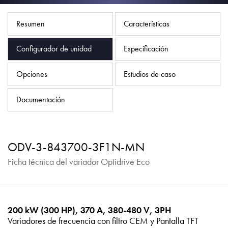
Política de privacidad
Mapa del sitio
Resumen
Características
iSource
Acceso
Configurador de unidad
Especificación
Opciones
Estudios de caso
Documentación
ODV-3-843700-3F1N-MN
Ficha técnica del variador Optidrive Eco
200 kW (300 HP), 370 A, 380-480 V, 3PH
Variadores de frecuencia con filtro CEM y Pantalla TFT