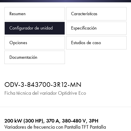
Política de privacidad
Mapa del sitio
Resumen
Características
iSource
Acceso
Configurador de unidad
Especificación
Opciones
Estudios de caso
Documentación
ODV-3-843700-3R12-MN
Ficha técnica del variador Optidrive Eco
200 kW (300 HP), 370 A, 380-480 V, 3PH
Variadores de frecuencia con Pantalla TFT Pantalla