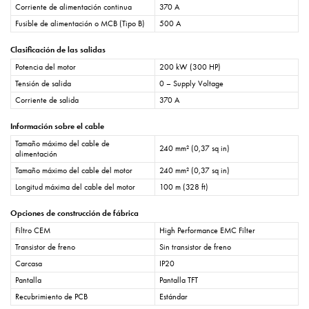
Corriente de alimentación continua
370 A
Fusible de alimentación o MCB (Tipo B)
500 A
Clasificación de las salidas
Potencia del motor
200 kW (300 HP)
Tensión de salida
0 – Supply Voltage
Corriente de salida
370 A
Información sobre el cable
Tamaño máximo del cable de
240 mm² (0,37 sq in)
alimentación
Tamaño máximo del cable del motor
240 mm² (0,37 sq in)
Longitud máxima del cable del motor
100 m (328 ft)
Opciones de construcción de fábrica
Filtro CEM
High Performance EMC Filter
Transistor de freno
Sin transistor de freno
Carcasa
IP20
Pantalla
Pantalla TFT
Recubrimiento de PCB
Estándar