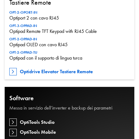
Tastiere Remote
OPT-2-OPORT-IN
Optiport 2 con cavo RJ45
OPT-3-OPPAD-IN
Optipad Remote TFT Keypad with RJ45 Cable
OPT-2-OPPAD-IN
Optipad OLED con cavo RJ45
OPT-2-OPPAD-TU
Optipad con il supporto di lingua turca
Optidrive Elevator Tastiere Remote
Software
Messa in servizio dell’inverter e backup dei parametri
OptiTools Studio
OptiTools Mobile