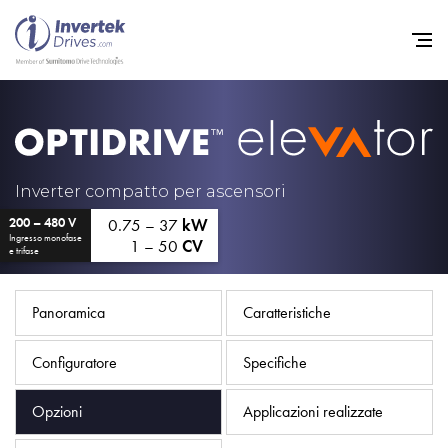
Home
Convertitori di Frequenza - 
Inverter compatto per ascensori
Assistenza
0.75 – 37
kW
200 – 480 V
Ingresso monofase
1 – 50
CV
e trifase
Sostenibilità
Novità
Panoramica
Caratteristiche
Opportunità di lavoro
Configuratore
Specifiche
Informazioni
Opzioni
Applicazioni realizzate
Contatti