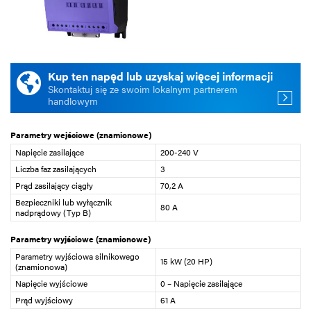
Kup ten napęd lub uzyskaj więcej informacji
Skontaktuj się ze swoim lokalnym partnerem
handlowym
Parametry wejściowe (znamionowe)
Napięcie zasilające
200-240 V
Liczba faz zasilających
3
Prąd zasilający ciągły
70,2 A
Bezpieczniki lub wyłącznik
80 A
nadprądowy (Typ B)
Parametry wyjściowe (znamionowe)
Parametry wyjściowa silnikowego
15 kW (20 HP)
(znamionowa)
Napięcie wyjściowe
0 – Napięcie zasilające
Prąd wyjściowy
61 A