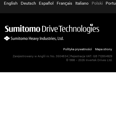
English
Deutsch
Español
Français
Italiano
Polski
Port
Polityka prywatności
Mapa strony
Zarejestrowany w Anglii nr. No. 3504834 | Rejestracja VAT: GB 712854929
© 1998 – 2026 Invertek Drives Ltd.