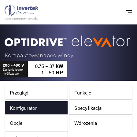
Home
Przemienniki częstot
Kompaktowy napęd windy
0.75 – 37
kW
200 – 480 V
Do pobrania
Zasilanie jedno-
1 – 50
HP
i trójfazowe
Zrównoważony rozw
Nowości
Przegląd
Funkcje
Oferty pracy
Konfigurator
Specyfikacja
O nas
Opcje
Wdrożenia
Kontakt