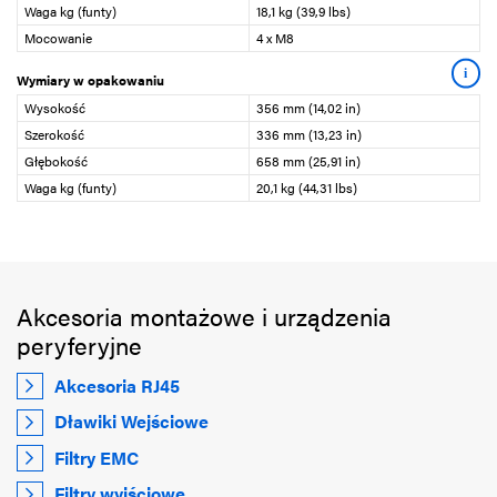
Waga kg (funty)
18,1 kg (39,9 lbs)
Mocowanie
4 x M8
i
Wymiary w opakowaniu
Wysokość
356 mm (14,02 in)
Szerokość
336 mm (13,23 in)
Głębokość
658 mm (25,91 in)
Waga kg (funty)
20,1 kg (44,31 lbs)
Akcesoria montażowe i urządzenia
peryferyjne
Akcesoria RJ45
Dławiki Wejściowe
Filtry EMC
Filtry wyjściowe