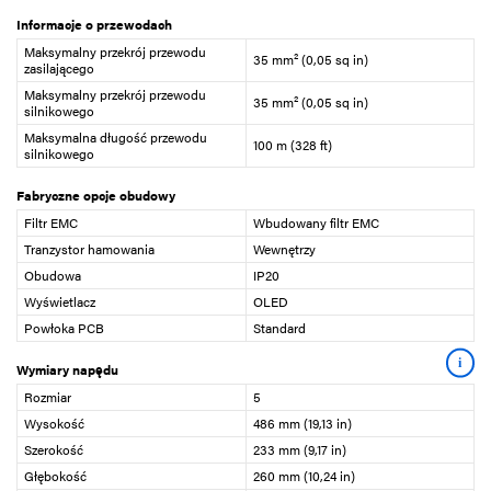
Informacje o przewodach
Maksymalny przekrój przewodu
35 mm² (0,05 sq in)
zasilającego
Maksymalny przekrój przewodu
35 mm² (0,05 sq in)
silnikowego
Maksymalna długość przewodu
100 m (328 ft)
silnikowego
Fabryczne opcje obudowy
Filtr EMC
Wbudowany filtr EMC
Tranzystor hamowania
Wewnętrzy
Obudowa
IP20
Wyświetlacz
OLED
Powłoka PCB
Standard
i
Wymiary napędu
Rozmiar
5
Wysokość
486 mm (19,13 in)
Szerokość
233 mm (9,17 in)
Głębokość
260 mm (10,24 in)