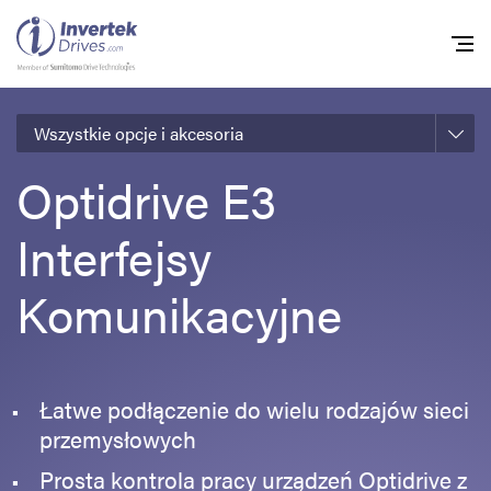
Wszystkie opcje i akcesoria
Home
Optidrive E3
Przemienniki częstot
Interfejsy
Do pobrania
Zrównoważony rozw
Komunikacyjne
Nowości
Oferty pracy
Łatwe podłączenie do wielu rodzajów sieci
O nas
przemysłowych
Kontakt
Prosta kontrola pracy urządzeń Optidrive z