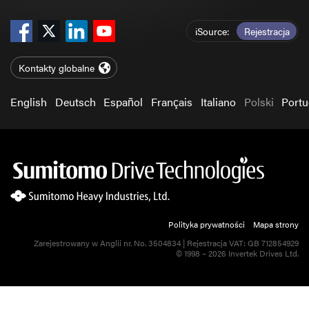
iSource
Rejestracja
Kontakty globalne
English
Deutsch
Español
Français
Italiano
Polski
Port
Polityka prywatności
Mapa strony
Zarejestrowany w Anglii nr. No. 3504834 | Rejestracja VAT: GB 712854929
© 1998 – 2026 Invertek Drives Ltd.