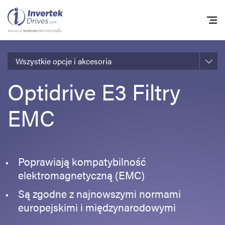
Wszystkie opcje i akcesoria
Home
Optidrive E3 Filtry
Przemienniki częstot
EMC
Do pobrania
Zrównoważony rozw
Nowości
Poprawiają kompatybilność
Oferty pracy
elektromagnetyczną (EMC)
O nas
Są zgodne z najnowszymi normami
europejskimi i międzynarodowymi
Kontakt