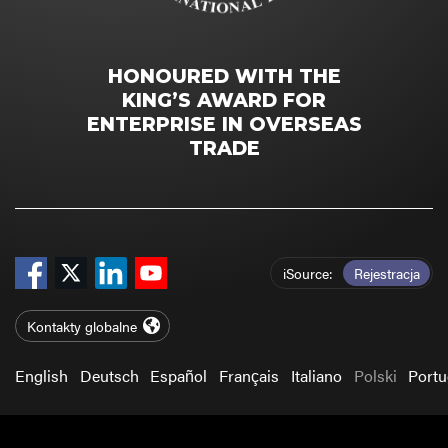
HONOURED WITH THE
KING’S AWARD FOR
ENTERPRISE IN OVERSEAS
TRADE
iSource
Rejestracja
Kontakty globalne
English
Deutsch
Español
Français
Italiano
Polski
Port