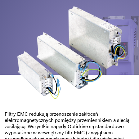
Polityka prywatności
Mapa strony
iSource
Rejestracja
Filtry EMC redukują przenoszenie zakłóceń
elektromagnetycznych pomiędzy przemiennikiem a siecią
zasilającą. Wszystkie napędy Optidrive są standardowo
wyposażone w wewnętrzny filtr EMC (z wyjątkiem
przypadków określonych przez klienta) i dla większości