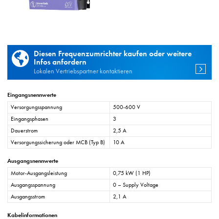
Diesen Frequenzumrichter kaufen oder weitere
Infos anfordern
Lokalen Vertriebspartner kontaktieren
Eingangsnennwerte
Versorgungsspannung
500-600 V
Eingangsphasen
3
Dauerstrom
2,5 A
Versorgungssicherung oder MCB (Typ B)
10 A
Ausgangsnennwerte
Motor-Ausgangsleistung
0,75 kW (1 HP)
Ausgangsspannung
0 – Supply Voltage
Ausgangsstrom
2,1 A
Kabelinformationen