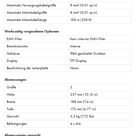
Maximale Versorgungskabelgröße
8 mm² (0,01 sq in)
Maximale Motorkabelgröße
8 mm² (0,01 sq in)
Maximale Motorkabellänge
100 m (328 ft)
Werksseitig vorgesehene Optionen
EMV-Filter
Kein interner EMV-Filter
Bremstransistor
Interne
Gehäuse
IP66 geschaltet Outdoor
Display
TFT-Display
Beschichtung der Leiterplatte
Norm
Abmessungen
Größe
2
Höhe
257 mm (10,12 in)
Breite
188 mm (7,4 in)
Tiefe
172 mm (6,77 in)
Gewicht
3,5 kg (7,72 lbs)
Befestigungen
4 x M4
Abmessungen verpackt