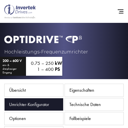
Startseite
Frequenzumrichter
Hochleistungs-Frequenzumrichter
200 – 600 V
Support
0.75 – 250
kW
ein- &
1 – 400
PS
dreiphasiger
Nachhaltigkeit
Eingang
News
Übersicht
Eigenschaften
Karriere
Umrichter-Konfigurator
Technische Daten
Unternehmen
Kontakt
Optionen
Fallbeispiele