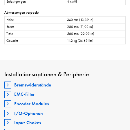
Befestigungen
4 x M8
Abmessungen verpackt
Höhe
340 mm (13,39 in)
Breite
280 mm (11,02 in)
Tiefe
560 mm (22,05 in)
Gewicht
11,2 kg (24,69 lbs)
Installationsoptionen & Peripherie
Bremswiderstände
EMC-Filter
Encoder Modules
I/O-Optionen
Input-Chokes