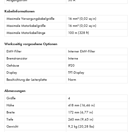
Ausgangsstrom
30 A
Kabelinformationen
Maximale Versorgungskabelgröße
16 mm² (0,02 sq in)
Maximale Motorkabelgröße
16 mm² (0,02 sq in)
Maximale Motorkabellänge
100 m (328 ft)
Werksseitig vorgesehene Optionen
EMV-Filter
Interner EMV-Filter
Bremstransistor
Interne
Gehäuse
IP20
Display
TFT-Display
Beschichtung der Leiterplatte
Norm
Abmessungen
Größe
4
Höhe
418 mm (16,46 in)
Breite
172 mm (6,77 in)
Tiefe
240 mm (9,45 in)
Gewicht
9,2 kg (20,28 lbs)