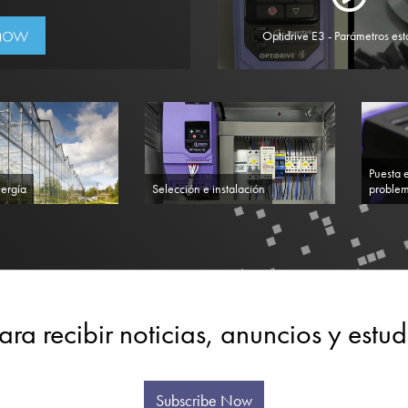
Optidrive E3 - Parámetros es
Puesta 
ergía
Selección e instalación
proble
ara recibir noticias, anuncios y estu
Subscribe Now