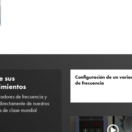
e sus
Configuración de un varia
de frecuencia
imientos
iadores de frecuencia y
irectamente de nuestros
s de clase mundial