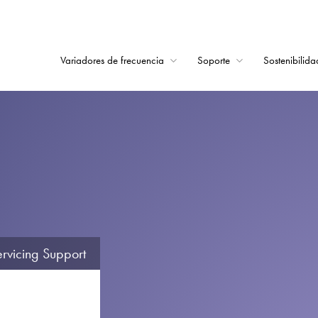
Variadores de frecuencia
Soporte
Sostenibilida
Home
Variadores de frecu
Soporte
Sostenibilidad
Noticias
Empleo
rvicing Support
Acerca de
Contacto