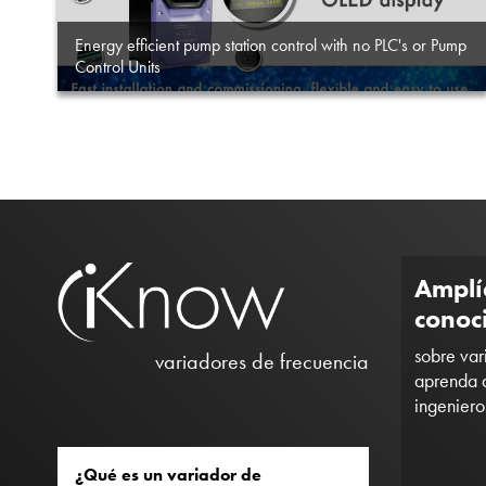
Energy efficient pump station control with no PLC's or Pump
Control Units
Amplí
conoc
sobre var
variadores de frecuencia
aprenda d
ingeniero
¿Qué es un variador de