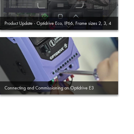
Product Update - Optidrive Eco, IP66, Frame sizes 2, 3, 4
Connecting and Commissioning an Optidrive E3