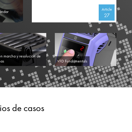
Article
tándar
27
en marcha y resolución de
mas
VFD Fundamentals
dios de casos