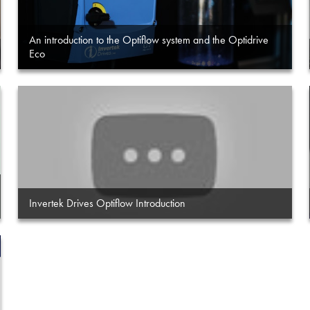
An introduction to the Optiflow system and the Optidrive
Eco
Invertek Drives Optiflow Introduction