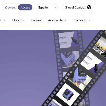
iSource
Acceso
Español
Global Contacts
d
Noticias
Empleo
Acerca de
Contacto
encia