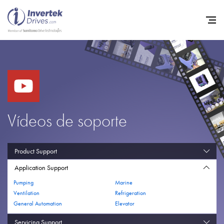
Home
Variadores de frecuencia
Soporte
Vídeos de soporte
Sostenibilidad
Noticias
Product Support
Empleo
Application Support
Pumping
Marine
Acerca de
Ventilation
Refrigeration
General Automation
Elevator
Contacto
Servicing Support