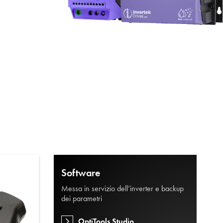
vacy
e
Software
Messa in servizio dell’inverter e backup
dei parametri
OptiTools Studio