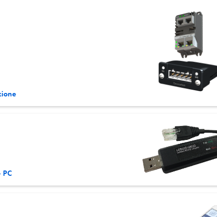
zione
- PC