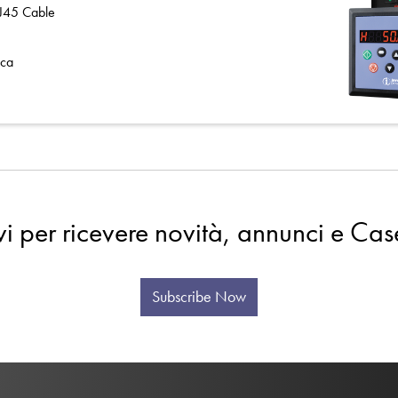
J45 Cable
rca
evi per ricevere novità, annunci e Cas
Subscribe Now