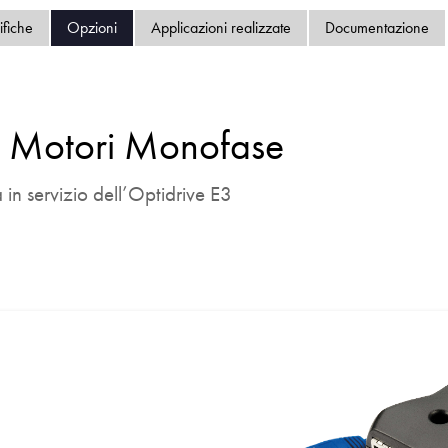
Informativa sulla pri
ifiche
Opzioni
Applicazioni realizzate
Documentazione
Mappa del sito
iSource
Acceder
r Motori Monofase
a in servizio dell’Optidrive E3