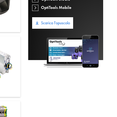
OptiTools Mobile
Scarica l'opuscolo