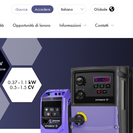
iSource
Accedere
Italiano
Globale
ità
Opportunità di lavoro
Informazioni
Contatti
enza - Inverter
 V
fase
0.37–1.1
kW
0.5–1.5
CV
o