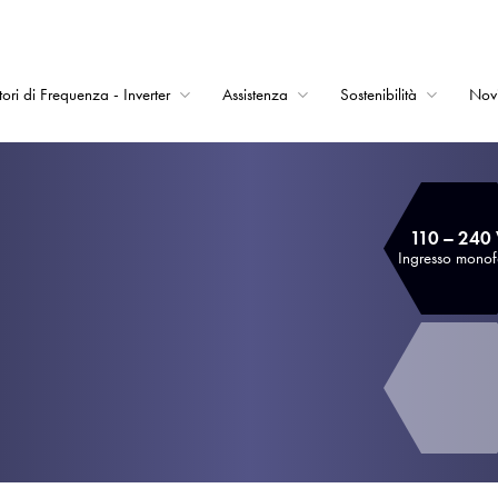
tori di Frequenza - Inverter
Assistenza
Sostenibilità
Nov
Home
Convertitori di Frequ
110 – 240
Assistenza
Ingresso mono
Sostenibilità
Novità
Opportunità di lavor
Informazioni
Contatti