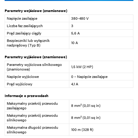
Parametry wejściowe (znamionowe)
Napięcie zasilające
380-480 V
Liczba faz zasilających
3
Prąd zasilający ciągły
5,6 A
Bezpieczniki lub wyłącznik
10 A
nadprądowy (Typ B)
Parametry wyjściowe (znamionowe)
Parametry wyjściowa silnikowego
1,5 kW (2 HP)
(znamionowa)
Napięcie wyjściowe
0 – Napięcie zasilające
Prąd wyjściowy
4,1 A
Informacje o przewodach
Maksymalny przekrój przewodu
8 mm² (0,01 sq in)
zasilającego
Maksymalny przekrój przewodu
8 mm² (0,01 sq in)
silnikowego
Maksymalna długość przewodu
100 m (328 ft)
silnikowego