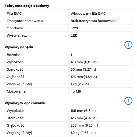
Fabryczne opcje obudowy
Filtr EMC
Wbudowany filtr EMC
Tranzystor hamowania
Brak tranzystora hamowania
Obudowa
IP20
Wyświetlacz
LED
i
Wymiary napędu
Rozmiar
1
Wysokość
173 mm (6,81 in)
Szerokość
83 mm (3,27 in)
Głębokość
123 mm (4,84 in)
Waga kg (funty)
1 kg (2,2 lbs)
Mocowanie
4 x M5
i
Wymiary w opakowaniu
Wysokość
165 mm (6,5 in)
Szerokość
125 mm (4,92 in)
Głębokość
235 mm (9,25 in)
Waga kg (funty)
1,2 kg (2,65 lbs)