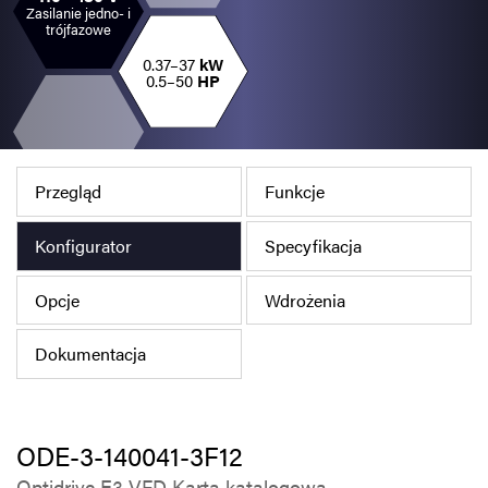
Zasilanie jedno- i
Polityka prywatności
trójfazowe
Mapa strony
0.37–37
kW
0.5–50
HP
iSource
Rejestracja
Przegląd
Funkcje
Konfigurator
Specyfikacja
Opcje
Wdrożenia
Dokumentacja
ODE-3-140041-3F12
Optidrive E3 VFD Karta katalogowa