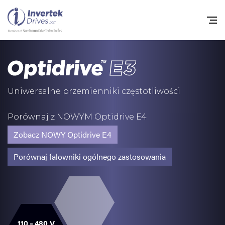
Home
Przemienniki częstot
Uniwersalne przemienniki częstotliwości
Do pobrania
Porównaj z NOWYM Optidrive E4
Zrównoważony rozw
Zobacz NOWY Optidrive E4
Nowości
Porównaj falowniki ogólnego zastosowania
Oferty pracy
O nas
Kontakt
110 – 480 V