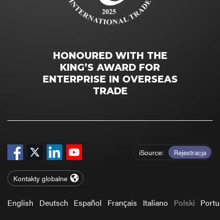
HONOURED WITH THE
KING’S AWARD FOR
ENTERPRISE IN OVERSEAS
TRADE
iSource
Rejestracja
Kontakty globalne
English
Deutsch
Español
Français
Italiano
Polski
Port