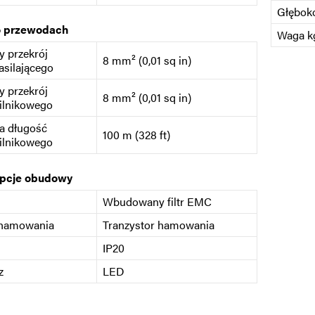
Głębok
o przewodach
Waga kg
 przekrój
8 mm² (0,01 sq in)
asilającego
 przekrój
8 mm² (0,01 sq in)
ilnikowego
a długość
100 m (328 ft)
ilnikowego
opcje obudowy
Wbudowany filtr EMC
 hamowania
Tranzystor hamowania
IP20
z
LED