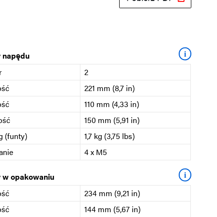
i
 napędu
r
2
ość
221 mm (8,7 in)
ość
110 mm (4,33 in)
ość
150 mm (5,91 in)
 (funty)
1,7 kg (3,75 lbs)
anie
4 x M5
i
 w opakowaniu
ość
234 mm (9,21 in)
ość
144 mm (5,67 in)