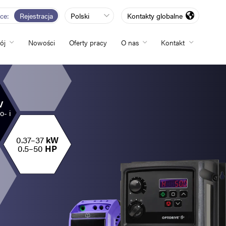
rce
Rejestracja
Polski
Kontakty globalne
ój
Nowości
Oferty pracy
O nas
Kontakt
totliwości
V
o- i
zwój
0.37–37
kW
0.5–50
HP