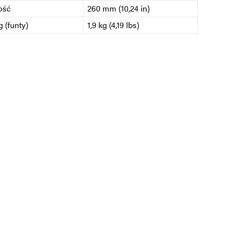
ość
260 mm (10,24 in)
 (funty)
1,9 kg (4,19 lbs)