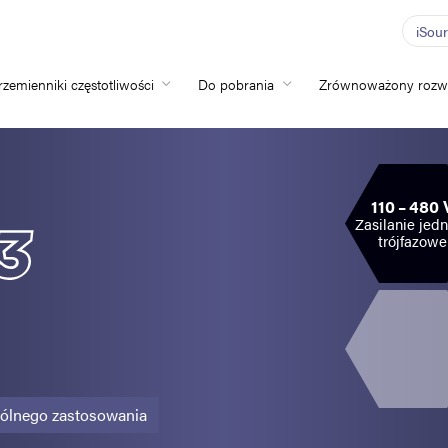
iSou
rzemienniki częstotliwości
Do pobrania
Zrównoważony rozw
Home
Przemienniki częs
110 – 480 
Do pobrania
Zasilanie jedn
trójfazowe
Zrównoważony ro
Nowości
Oferty pracy
O nas
gólnego zastosowania
Kontakt