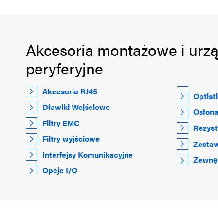
Akcesoria montażowe i urz
peryferyjne
Akcesoria RJ45
Optist
Dławiki Wejściowe
Osłona
Filtry EMC
Rezys
Filtry wyjściowe
Zestaw
Interfejsy Komunikacyjne
Zewnęt
Opcje I/O