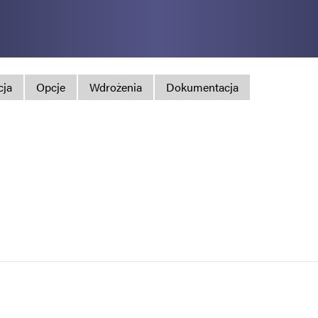
Polityka prywatno
Mapa strony
iSource
Rejestr
cja
Opcje
Wdrożenia
Dokumentacja