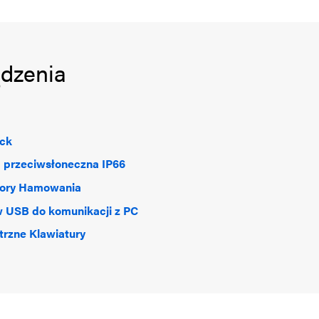
ądzenia
ick
 przeciwsłoneczna IP66
tory Hamowania
 USB do komunikacji z PC
rzne Klawiatury