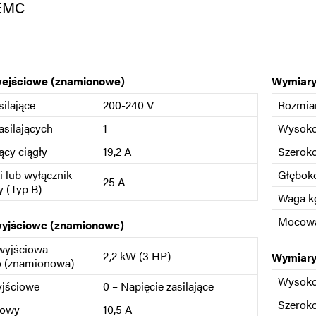
 EMC
wejściowe (znamionowe)
Wymiary
silające
200-240 V
Rozmia
asilających
1
Wysok
ący ciągły
19,2 A
Szerok
i lub wyłącznik
Głębok
25 A
 (Typ B)
Waga kg
Mocow
wyjściowe (znamionowe)
wyjściowa
2,2 kW (3 HP)
Wymiary
o (znamionowa)
Wysok
yjściowe
0 – Napięcie zasilające
Szerok
iowy
10,5 A