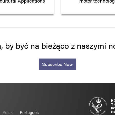
cultural Applications
motor technolog
a, by być na bieżąco z naszymi
Subscribe Now
H
T
FO
Polski
Português
O