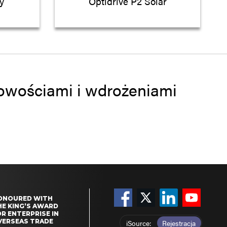
y
Optidrive P2 Solar
 nowościami i wdrożeniami
ONOURED WITH
HE KING’S AWARD
R ENTERPRISE IN
VERSEAS TRADE
iSource
Rejestracja