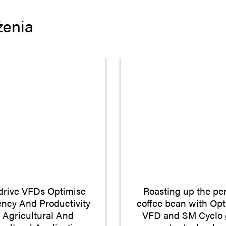
żenia
drive VFDs Optimise
Roasting up the per
iency And Productivity
coffee bean with Opt
n Agricultural And
VFD and SM Cyclo 