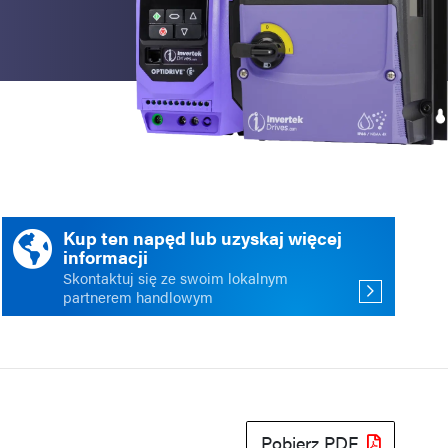
ści
acja
Kup ten napęd lub uzyskaj więcej
informacji
Skontaktuj się ze swoim lokalnym
partnerem handlowym
Pobierz PDF