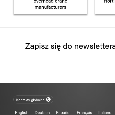
overhead crane
Horti
manufacturers
Zapisz się do newsletter
Kontakty globalne
English
Deutsch
Español
Français
Italiano