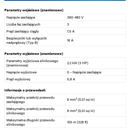
Parametry wejściowe (znamionowe)
Napięcie zasilające
380-480 V
Liczba faz zasilających
3
Prąd zasilający ciągły
7,5 A
Bezpieczniki lub wyłącznik
16 A
nadprądowy (Typ B)
Parametry wyjściowe (znamionowe)
Parametry wyjściowa silnikowego
2,2 kW (3 HP)
(znamionowa)
Napięcie wyjściowe
0 – Napięcie zasilające
Prąd wyjściowy
5,8 A
Informacje o przewodach
Maksymalny przekrój przewodu
8 mm² (0,01 sq in)
zasilającego
Maksymalny przekrój przewodu
8 mm² (0,01 sq in)
silnikowego
Maksymalna długość przewodu
100 m (328 ft)
silnikowego