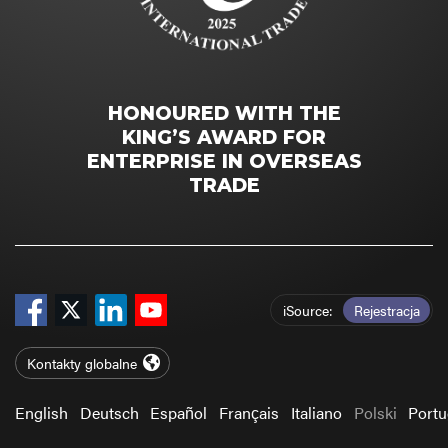
HONOURED WITH THE
KING’S AWARD FOR
ENTERPRISE IN OVERSEAS
TRADE
iSource
Rejestracja
Kontakty globalne
English
Deutsch
Español
Français
Italiano
Polski
Port