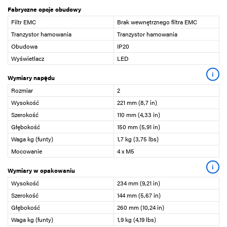
Fabryczne opcje obudowy
Filtr EMC
Brak wewnętrznego filtra EMC
Tranzystor hamowania
Tranzystor hamowania
Obudowa
IP20
Wyświetlacz
LED
i
Wymiary napędu
Rozmiar
2
Wysokość
221 mm (8,7 in)
Szerokość
110 mm (4,33 in)
Głębokość
150 mm (5,91 in)
Waga kg (funty)
1,7 kg (3,75 lbs)
Mocowanie
4 x M5
i
Wymiary w opakowaniu
Wysokość
234 mm (9,21 in)
Szerokość
144 mm (5,67 in)
Głębokość
260 mm (10,24 in)
Waga kg (funty)
1,9 kg (4,19 lbs)