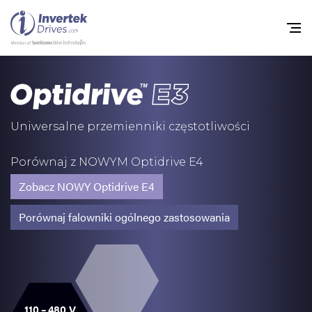
Home
Przemienniki częstot
Uniwersalne przemienniki częstotliwości
Do pobrania
Porównaj z NOWYM Optidrive E4
Zrównoważony rozw
Zobacz NOWY Optidrive E4
Nowości
Porównaj falowniki ogólnego zastosowania
Oferty pracy
O nas
Kontakt
110 – 480 V