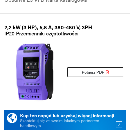
2,2 kW (3 HP), 5,8 A, 380-480 V, 3PH
IP20 Przemienniki częstotliwości
Pobierz PDF
Kup ten napęd lub uzyskaj więcej informacji
Skontaktuj się ze swoim lokalnym partnerem
handlowym