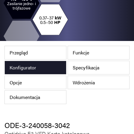
Zasilanie jedno- i
Polityka prywatności
trójfazowe
Mapa strony
0.37–37
kW
0.5–50
HP
iSource
Rejestracja
Przegląd
Funkcje
Konfigurator
Specyfikacja
Opcje
Wdrożenia
Dokumentacja
ODE-3-240058-3042
Optidrive E3 VFD Karta katalogowa