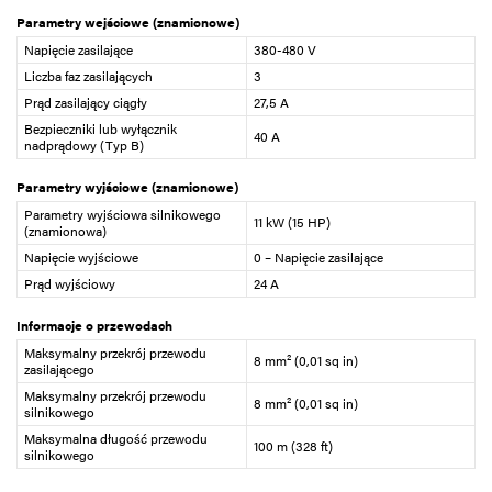
Parametry wejściowe (znamionowe)
Napięcie zasilające
380-480 V
Liczba faz zasilających
3
Prąd zasilający ciągły
27,5 A
Bezpieczniki lub wyłącznik
40 A
nadprądowy (Typ B)
Parametry wyjściowe (znamionowe)
Parametry wyjściowa silnikowego
11 kW (15 HP)
(znamionowa)
Napięcie wyjściowe
0 – Napięcie zasilające
Prąd wyjściowy
24 A
Informacje o przewodach
Maksymalny przekrój przewodu
8 mm² (0,01 sq in)
zasilającego
Maksymalny przekrój przewodu
8 mm² (0,01 sq in)
silnikowego
Maksymalna długość przewodu
100 m (328 ft)
silnikowego