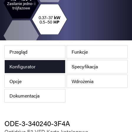
Zasilanie jedno- i
Polityka prywatności
trójfazowe
Mapa strony
0.37–37
kW
0.5–50
HP
iSource
Rejestracja
Przegląd
Funkcje
Konfigurator
Specyfikacja
Opcje
Wdrożenia
Dokumentacja
ODE-3-340240-3F4A
Optidrive E3 VFD Karta katalogowa