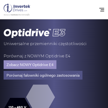
Home
Przemienniki częstot
Uniwersalne przemienniki częstotliwości
Do pobrania
Porównaj z NOWYM Optidrive E4
Zrównoważony rozw
Zobacz NOWY Optidrive E4
Nowości
Porównaj falowniki ogólnego zastosowania
Oferty pracy
O nas
Kontakt
110 – 480 V