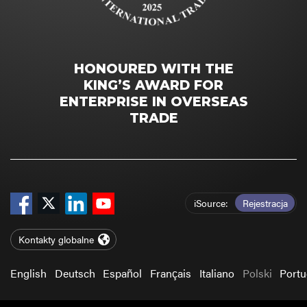
HONOURED WITH THE
KING’S AWARD FOR
ENTERPRISE IN OVERSEAS
TRADE
iSource
Rejestracja
Kontakty globalne
English
Deutsch
Español
Français
Italiano
Polski
Port