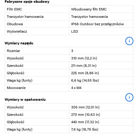
Fabryczne opcje obudowy
Filtr EMC
Wbudowany filtr EMC
Tranzystor hamowania
Tranzystor hamowania
Obudowa
IP66 Outdoor bez przełączników
Wyświetlacz
LED
i
Wymiary napędu
Rozmiar
3
Wysokość
310 mm (12,2 in)
Szerokość
211 mm (8,31 in)
Głębokość
225 mm (8,86 in)
Waga kg (funty)
6,6 kg (14,55 lbs)
Mocowanie
4 x M4
i
Wymiary w opakowaniu
Wysokość
305 mm (12,01 in)
Szerokość
270 mm (10,63 in)
Głębokość
440 mm (17,32 in)
Waga kg (funty)
7,6 kg (16,76 lbs)