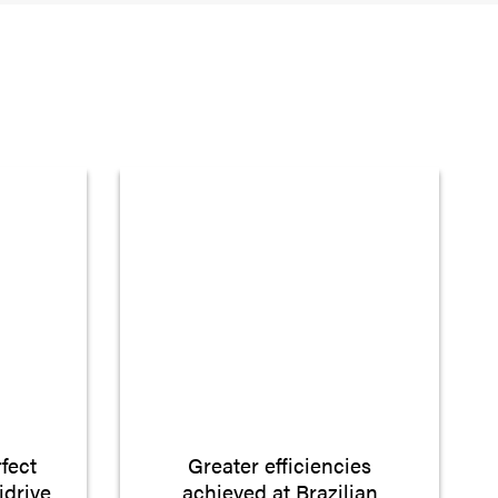
fect
Greater efficiencies
idrive
achieved at Brazilian