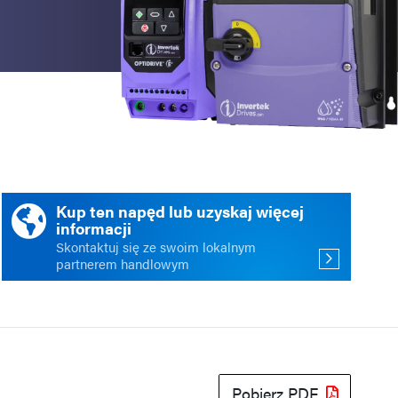
ści
acja
Kup ten napęd lub uzyskaj więcej
informacji
Skontaktuj się ze swoim lokalnym
partnerem handlowym
Pobierz PDF