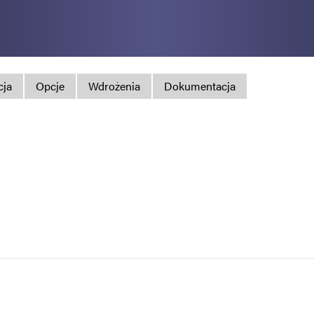
Polityka prywatno
Mapa strony
iSource
Rejestr
cja
Opcje
Wdrożenia
Dokumentacja