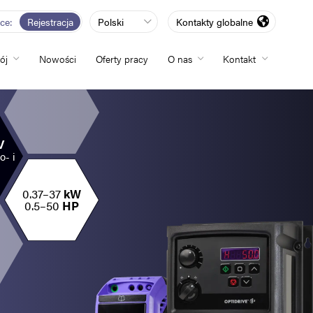
rce
Rejestracja
Polski
Kontakty globalne
ój
Nowości
Oferty pracy
O nas
Kontakt
totliwości
V
o- i
zwój
0.37–37
kW
0.5–50
HP