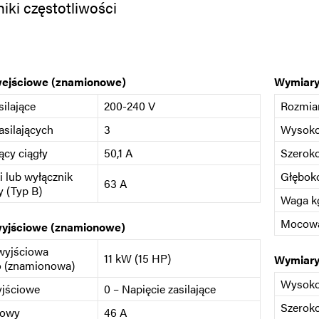
ki częstotliwości
wejściowe (znamionowe)
Wymiary
silające
200-240 V
Rozmia
asilających
3
Wysok
ący ciągły
50,1 A
Szerok
i lub wyłącznik
Głębok
63 A
 (Typ B)
Waga kg
Mocow
wyjściowe (znamionowe)
wyjściowa
11 kW (15 HP)
Wymiary
o (znamionowa)
Wysok
yjściowe
0 – Napięcie zasilające
Szerok
iowy
46 A