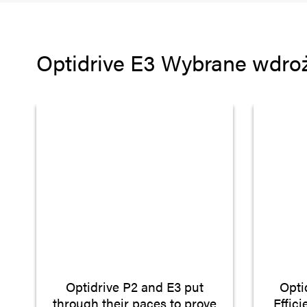
Optidrive E3 Wybrane wdro
Optidrive P2 and E3 put
Opti
through their paces to prove
Effic