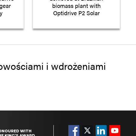
gear
biomass plant with
y
Optidrive P2 Solar
 nowościami i wdrożeniami
ONOURED WITH
HE KING’S AWARD