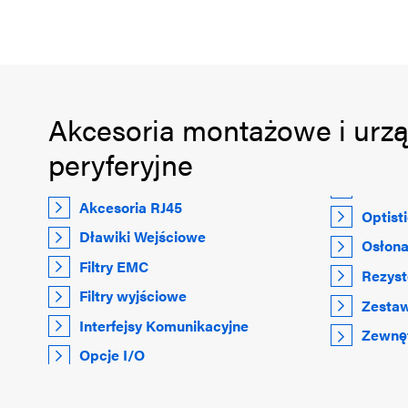
Akcesoria montażowe i urz
peryferyjne
Akcesoria RJ45
Optist
Dławiki Wejściowe
Osłona
Filtry EMC
Rezys
Filtry wyjściowe
Zestaw
Interfejsy Komunikacyjne
Zewnęt
Opcje I/O