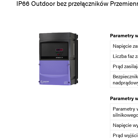
IP66 Outdoor bez przełączników Przemienni
Parametry 
Napięcie za
Liczba faz z
Prąd zasilaj
Bezpiecznik
nadprądowy
Parametry 
Parametry 
silnikoweg
Napięcie w
Prąd wyjśc