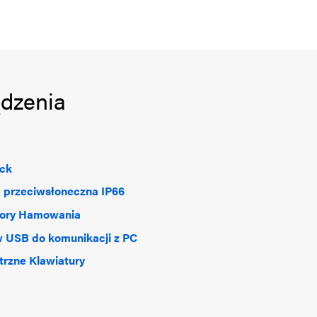
ądzenia
ick
 przeciwsłoneczna IP66
tory Hamowania
 USB do komunikacji z PC
rzne Klawiatury