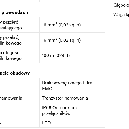
Głębok
o przewodach
Waga kg
 przekrój
16 mm² (0,02 sq in)
asilającego
 przekrój
16 mm² (0,02 sq in)
ilnikowego
a długość
100 m (328 ft)
ilnikowego
opcje obudowy
Brak wewnętrznego filtra
EMC
 hamowania
Tranzystor hamowania
IP66 Outdoor bez
przełączników
z
LED