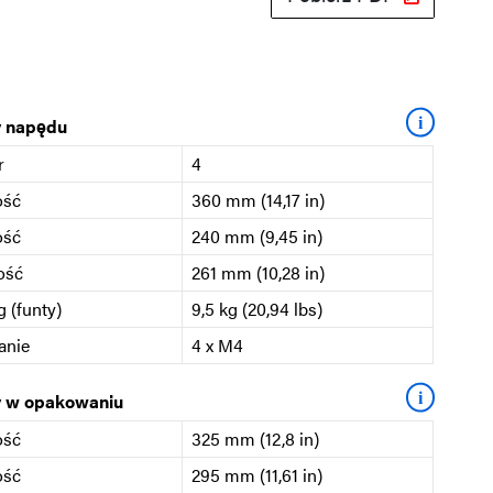
i
 napędu
r
4
ość
360 mm (14,17 in)
ość
240 mm (9,45 in)
ość
261 mm (10,28 in)
 (funty)
9,5 kg (20,94 lbs)
anie
4 x M4
i
 w opakowaniu
ość
325 mm (12,8 in)
ość
295 mm (11,61 in)