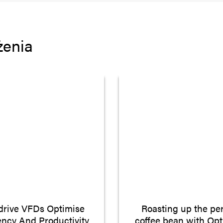
żenia
drive VFDs Optimise
Roasting up the per
iency And Productivity
coffee bean with Opt