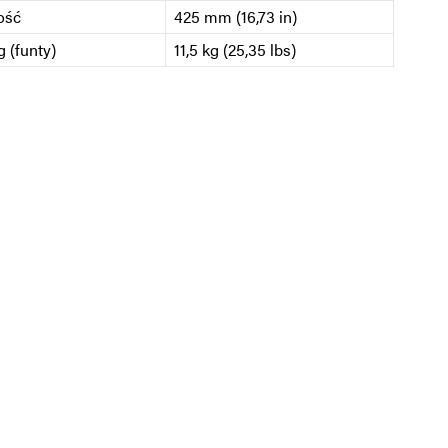
ość
425 mm (16,73 in)
 (funty)
11,5 kg (25,35 lbs)