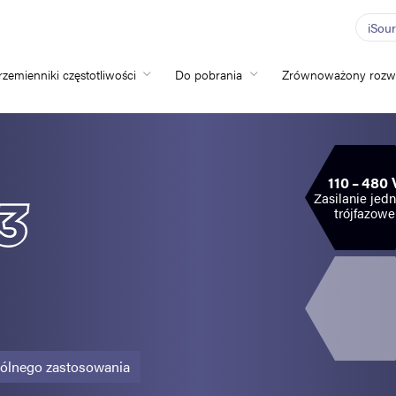
iSou
rzemienniki częstotliwości
Do pobrania
Zrównoważony rozw
Home
Przemienniki częs
110 – 480 
Do pobrania
Zasilanie jedn
trójfazowe
Zrównoważony ro
Nowości
Oferty pracy
O nas
gólnego zastosowania
Kontakt