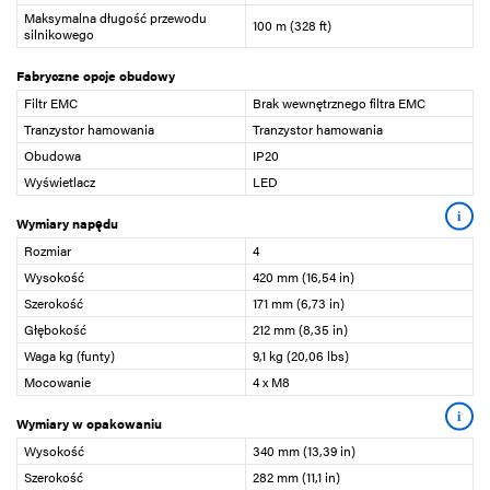
Maksymalna długość przewodu
100 m (328 ft)
silnikowego
Fabryczne opcje obudowy
Filtr EMC
Brak wewnętrznego filtra EMC
Tranzystor hamowania
Tranzystor hamowania
Obudowa
IP20
Wyświetlacz
LED
i
Wymiary napędu
Rozmiar
4
Wysokość
420 mm (16,54 in)
Szerokość
171 mm (6,73 in)
Głębokość
212 mm (8,35 in)
Waga kg (funty)
9,1 kg (20,06 lbs)
Mocowanie
4 x M8
i
Wymiary w opakowaniu
Wysokość
340 mm (13,39 in)
Szerokość
282 mm (11,1 in)