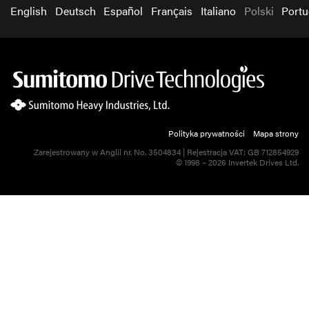
English
Deutsch
Español
Français
Italiano
Polski
Port
Polityka prywatności
Mapa strony
Zarejestrowany w Anglii nr. No. 3504834 | Rejestracja VAT: GB 712854929
© 1998 – 2026 Invertek Drives Ltd.