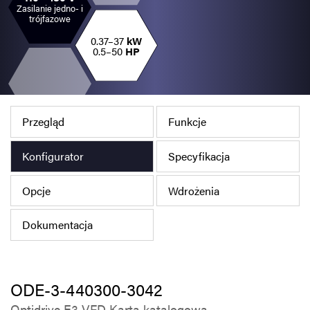
Zasilanie jedno- i
Polityka prywatności
trójfazowe
Mapa strony
0.37–37
kW
0.5–50
HP
iSource
Rejestracja
Przegląd
Funkcje
Konfigurator
Specyfikacja
Opcje
Wdrożenia
Dokumentacja
ODE-3-440300-3042
Optidrive E3 VFD Karta katalogowa