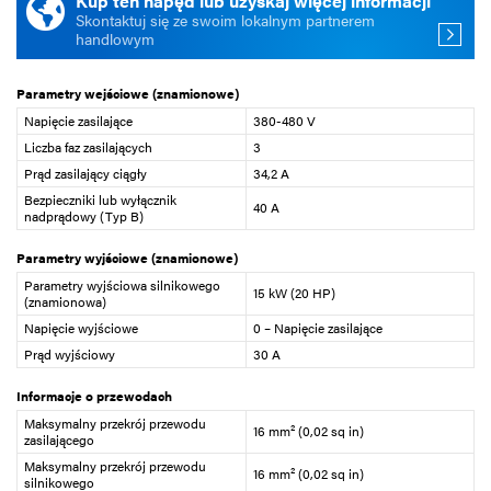
Kup ten napęd lub uzyskaj więcej informacji
Skontaktuj się ze swoim lokalnym partnerem
handlowym
Parametry wejściowe (znamionowe)
Napięcie zasilające
380-480 V
Liczba faz zasilających
3
Prąd zasilający ciągły
34,2 A
Bezpieczniki lub wyłącznik
40 A
nadprądowy (Typ B)
Parametry wyjściowe (znamionowe)
Parametry wyjściowa silnikowego
15 kW (20 HP)
(znamionowa)
Napięcie wyjściowe
0 – Napięcie zasilające
Prąd wyjściowy
30 A
Informacje o przewodach
Maksymalny przekrój przewodu
16 mm² (0,02 sq in)
zasilającego
Maksymalny przekrój przewodu
16 mm² (0,02 sq in)
silnikowego