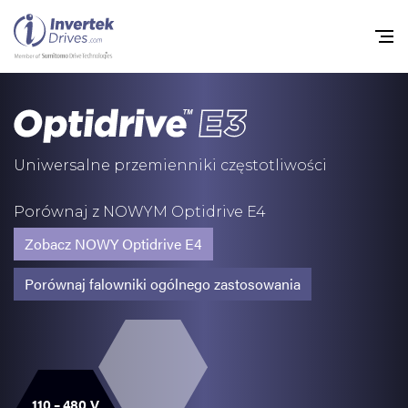
Home
Przemienniki częstot
Uniwersalne przemienniki częstotliwości
Do pobrania
Porównaj z NOWYM Optidrive E4
Zrównoważony rozw
Zobacz NOWY Optidrive E4
Nowości
Porównaj falowniki ogólnego zastosowania
Oferty pracy
O nas
Kontakt
110 – 480 V