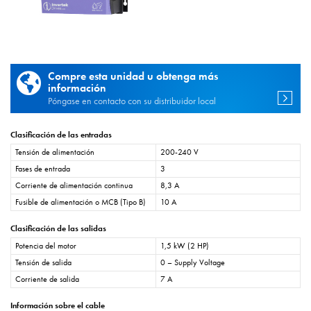
Compre esta unidad u obtenga más
información
Póngase en contacto con su distribuidor local
Clasificación de las entradas
Tensión de alimentación
200-240 V
Fases de entrada
3
Corriente de alimentación continua
8,3 A
Fusible de alimentación o MCB (Tipo B)
10 A
Clasificación de las salidas
Potencia del motor
1,5 kW (2 HP)
Tensión de salida
0 – Supply Voltage
Corriente de salida
7 A
Información sobre el cable