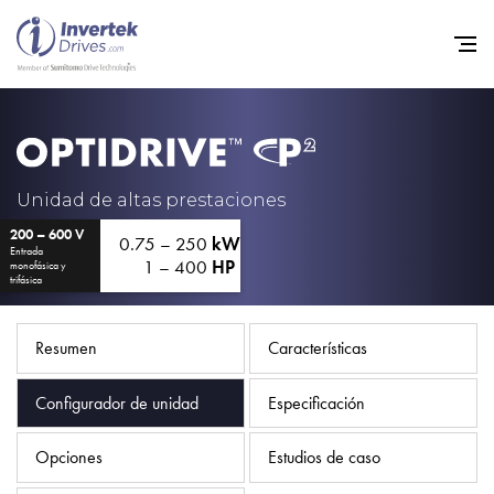
Home
Variadores de frecuencia
Unidad de altas prestaciones
200 – 600 V
Soporte
0.75 – 250
kW
Entrada
1 – 400
HP
monofásica y
Sostenibilidad
trifásica
Noticias
Resumen
Características
Empleo
Configurador de unidad
Especificación
Acerca de
Contacto
Opciones
Estudios de caso