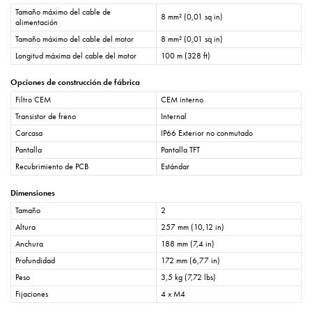
Tamaño máximo del cable de
8 mm² (0,01 sq in)
alimentación
Tamaño máximo del cable del motor
8 mm² (0,01 sq in)
Longitud máxima del cable del motor
100 m (328 ft)
Opciones de construcción de fábrica
Filtro CEM
CEM interno
Transistor de freno
Internal
Carcasa
IP66 Exterior no conmutado
Pantalla
Pantalla TFT
Recubrimiento de PCB
Estándar
Dimensiones
Tamaño
2
Altura
257 mm (10,12 in)
Anchura
188 mm (7,4 in)
Profundidad
172 mm (6,77 in)
Peso
3,5 kg (7,72 lbs)
Fijaciones
4 x M4