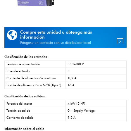
Compre esta unidad u obtenga más
información
Póngase en contacto con su distribuidor local
Clasificación de las entradas
Tensión de alimentación
380-480 V
Fases de entrada
3
Corriente de alimentación continua
11,2 A
Fusible de alimentación o MCB (Tipo B)
16 A
Clasificación de las salidas
Potencia del motor
4 kW (5 HP)
Tensión de salida
0 – Supply Voltage
Corriente de salida
9,5 A
Información sobre el cable