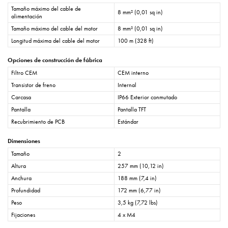
Tamaño máximo del cable de
8 mm² (0,01 sq in)
alimentación
Tamaño máximo del cable del motor
8 mm² (0,01 sq in)
Longitud máxima del cable del motor
100 m (328 ft)
Opciones de construcción de fábrica
Filtro CEM
CEM interno
Transistor de freno
Internal
Carcasa
IP66 Exterior conmutado
Pantalla
Pantalla TFT
Recubrimiento de PCB
Estándar
Dimensiones
Tamaño
2
Altura
257 mm (10,12 in)
Anchura
188 mm (7,4 in)
Profundidad
172 mm (6,77 in)
Peso
3,5 kg (7,72 lbs)
Fijaciones
4 x M4