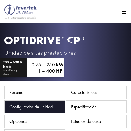
Home
Variadores de frecuencia
Unidad de altas prestaciones
200 – 600 V
Soporte
0.75 – 250
kW
Entrada
1 – 400
HP
monofásica y
Sostenibilidad
trifásica
Noticias
Resumen
Características
Empleo
Configurador de unidad
Especificación
Acerca de
Contacto
Opciones
Estudios de caso