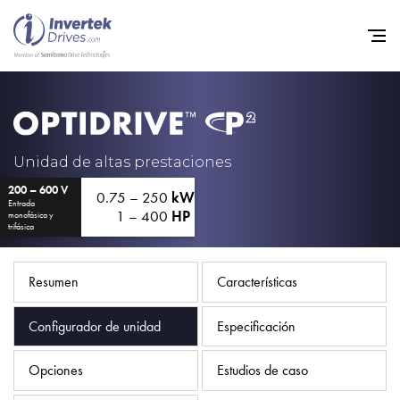
Home
Variadores de frecuencia
Unidad de altas prestaciones
200 – 600 V
Soporte
0.75 – 250
kW
Entrada
1 – 400
HP
monofásica y
Sostenibilidad
trifásica
Noticias
Resumen
Características
Empleo
Configurador de unidad
Especificación
Acerca de
Contacto
Opciones
Estudios de caso