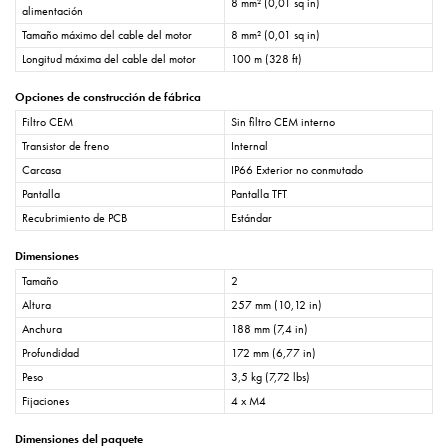
8 mm² (0,01 sq in)
alimentación
Tamaño máximo del cable del motor
8 mm² (0,01 sq in)
Longitud máxima del cable del motor
100 m (328 ft)
Opciones de construcción de fábrica
Filtro CEM
Sin filtro CEM interno
Transistor de freno
Internal
Carcasa
IP66 Exterior no conmutado
Pantalla
Pantalla TFT
Recubrimiento de PCB
Estándar
Dimensiones
Tamaño
2
Altura
257 mm (10,12 in)
Anchura
188 mm (7,4 in)
Profundidad
172 mm (6,77 in)
Peso
3,5 kg (7,72 lbs)
Fijaciones
4 x M4
Dimensiones del paquete