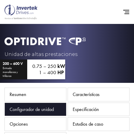
Home
Variadores de frecuencia
Unidad de altas prestaciones
200 – 600 V
Soporte
0.75 – 250
kW
Entrada
1 – 400
HP
monofásica y
Sostenibilidad
trifásica
Noticias
Resumen
Características
Empleo
Configurador de unidad
Especificación
Acerca de
Contacto
Opciones
Estudios de caso