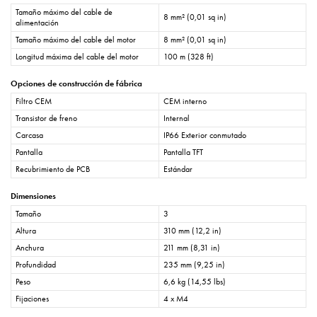
Tamaño máximo del cable de
8 mm² (0,01 sq in)
alimentación
Tamaño máximo del cable del motor
8 mm² (0,01 sq in)
Longitud máxima del cable del motor
100 m (328 ft)
Opciones de construcción de fábrica
Filtro CEM
CEM interno
Transistor de freno
Internal
Carcasa
IP66 Exterior conmutado
Pantalla
Pantalla TFT
Recubrimiento de PCB
Estándar
Dimensiones
Tamaño
3
Altura
310 mm (12,2 in)
Anchura
211 mm (8,31 in)
Profundidad
235 mm (9,25 in)
Peso
6,6 kg (14,55 lbs)
Fijaciones
4 x M4