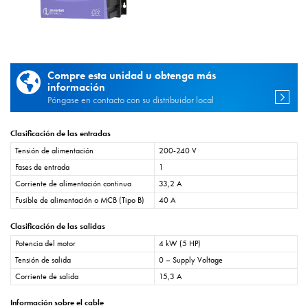
Compre esta unidad u obtenga más
información
Póngase en contacto con su distribuidor local
Clasificación de las entradas
Tensión de alimentación
200-240 V
Fases de entrada
1
Corriente de alimentación continua
33,2 A
Fusible de alimentación o MCB (Tipo B)
40 A
Clasificación de las salidas
Potencia del motor
4 kW (5 HP)
Tensión de salida
0 – Supply Voltage
Corriente de salida
15,3 A
Información sobre el cable