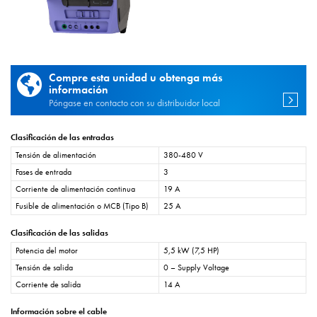
Compre esta unidad u obtenga más
información
Póngase en contacto con su distribuidor local
Clasificación de las entradas
Tensión de alimentación
380-480 V
Fases de entrada
3
Corriente de alimentación continua
19 A
Fusible de alimentación o MCB (Tipo B)
25 A
Clasificación de las salidas
Potencia del motor
5,5 kW (7,5 HP)
Tensión de salida
0 – Supply Voltage
Corriente de salida
14 A
Información sobre el cable