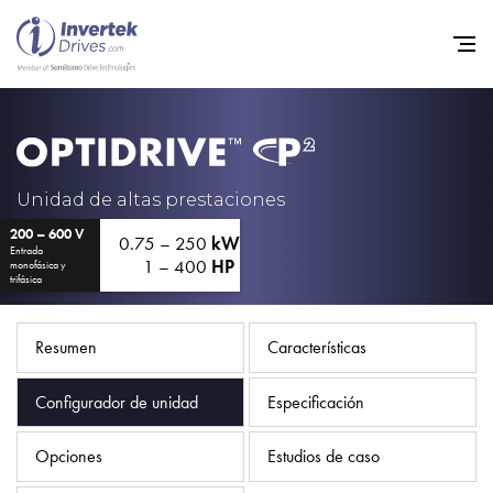
Home
Variadores de frecuencia
Unidad de altas prestaciones
200 – 600 V
Soporte
0.75 – 250
kW
Entrada
1 – 400
HP
monofásica y
Sostenibilidad
trifásica
Noticias
Resumen
Características
Empleo
Configurador de unidad
Especificación
Acerca de
Contacto
Opciones
Estudios de caso