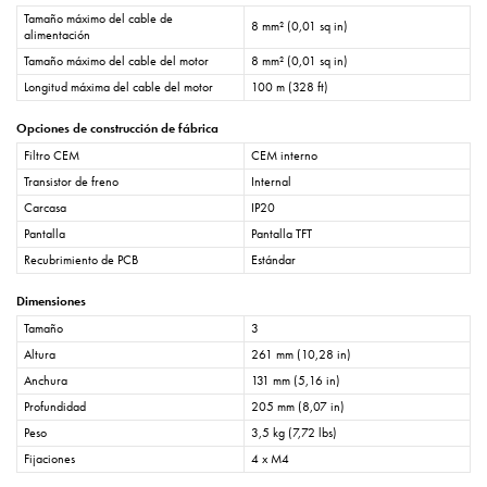
Tamaño máximo del cable de
8 mm² (0,01 sq in)
alimentación
Tamaño máximo del cable del motor
8 mm² (0,01 sq in)
Longitud máxima del cable del motor
100 m (328 ft)
Opciones de construcción de fábrica
Filtro CEM
CEM interno
Transistor de freno
Internal
Carcasa
IP20
Pantalla
Pantalla TFT
Recubrimiento de PCB
Estándar
Dimensiones
Tamaño
3
Altura
261 mm (10,28 in)
Anchura
131 mm (5,16 in)
Profundidad
205 mm (8,07 in)
Peso
3,5 kg (7,72 lbs)
Fijaciones
4 x M4