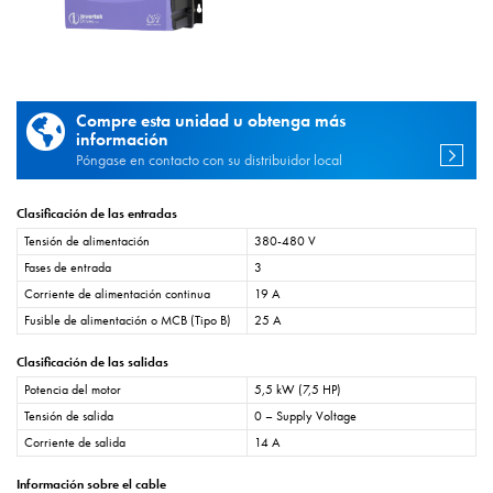
Compre esta unidad u obtenga más
información
Póngase en contacto con su distribuidor local
Clasificación de las entradas
Tensión de alimentación
380-480 V
Fases de entrada
3
Corriente de alimentación continua
19 A
Fusible de alimentación o MCB (Tipo B)
25 A
Clasificación de las salidas
Potencia del motor
5,5 kW (7,5 HP)
Tensión de salida
0 – Supply Voltage
Corriente de salida
14 A
Información sobre el cable