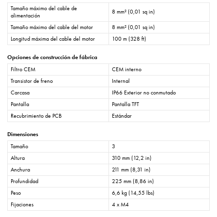
Tamaño máximo del cable de
8 mm² (0,01 sq in)
alimentación
Tamaño máximo del cable del motor
8 mm² (0,01 sq in)
Longitud máxima del cable del motor
100 m (328 ft)
Opciones de construcción de fábrica
Filtro CEM
CEM interno
Transistor de freno
Internal
Carcasa
IP66 Exterior no conmutado
Pantalla
Pantalla TFT
Recubrimiento de PCB
Estándar
Dimensiones
Tamaño
3
Altura
310 mm (12,2 in)
Anchura
211 mm (8,31 in)
Profundidad
225 mm (8,86 in)
Peso
6,6 kg (14,55 lbs)
Fijaciones
4 x M4