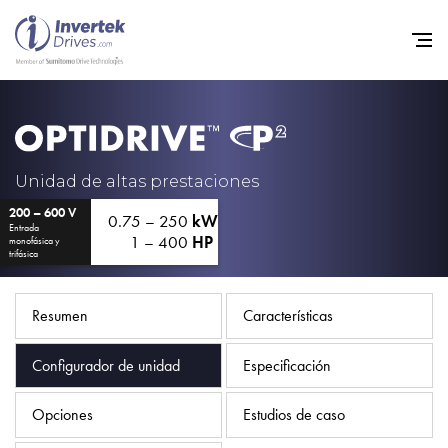
Home
Variadores de frecuencia
Unidad de altas prestaciones
200 – 600 V
Soporte
0.75 – 250
kW
Entrada
1 – 400
HP
monofásica y
Sostenibilidad
trifásica
Noticias
Resumen
Características
Empleo
Configurador de unidad
Especificación
Acerca de
Contacto
Opciones
Estudios de caso