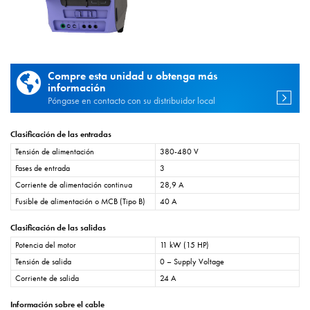
Compre esta unidad u obtenga más
información
Póngase en contacto con su distribuidor local
Clasificación de las entradas
Tensión de alimentación
380-480 V
Fases de entrada
3
Corriente de alimentación continua
28,9 A
Fusible de alimentación o MCB (Tipo B)
40 A
Clasificación de las salidas
Potencia del motor
11 kW (15 HP)
Tensión de salida
0 – Supply Voltage
Corriente de salida
24 A
Información sobre el cable