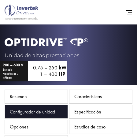
Home
Variadores de frecuencia
Unidad de altas prestaciones
200 – 600 V
Soporte
0.75 – 250
kW
Entrada
1 – 400
HP
monofásica y
Sostenibilidad
trifásica
Noticias
Resumen
Características
Empleo
Configurador de unidad
Especificación
Acerca de
Contacto
Opciones
Estudios de caso