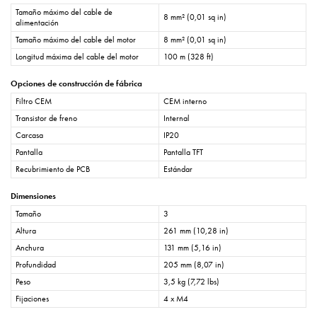
Tamaño máximo del cable de
8 mm² (0,01 sq in)
alimentación
Tamaño máximo del cable del motor
8 mm² (0,01 sq in)
Longitud máxima del cable del motor
100 m (328 ft)
Opciones de construcción de fábrica
Filtro CEM
CEM interno
Transistor de freno
Internal
Carcasa
IP20
Pantalla
Pantalla TFT
Recubrimiento de PCB
Estándar
Dimensiones
Tamaño
3
Altura
261 mm (10,28 in)
Anchura
131 mm (5,16 in)
Profundidad
205 mm (8,07 in)
Peso
3,5 kg (7,72 lbs)
Fijaciones
4 x M4