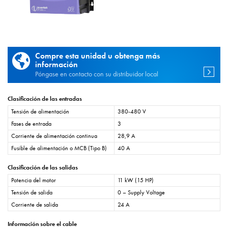
Compre esta unidad u obtenga más
información
Póngase en contacto con su distribuidor local
Clasificación de las entradas
Tensión de alimentación
380-480 V
Fases de entrada
3
Corriente de alimentación continua
28,9 A
Fusible de alimentación o MCB (Tipo B)
40 A
Clasificación de las salidas
Potencia del motor
11 kW (15 HP)
Tensión de salida
0 – Supply Voltage
Corriente de salida
24 A
Información sobre el cable