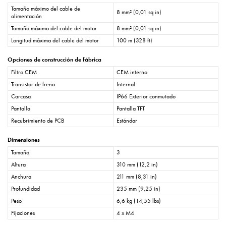
Tamaño máximo del cable de
8 mm² (0,01 sq in)
alimentación
Tamaño máximo del cable del motor
8 mm² (0,01 sq in)
Longitud máxima del cable del motor
100 m (328 ft)
Opciones de construcción de fábrica
Filtro CEM
CEM interno
Transistor de freno
Internal
Carcasa
IP66 Exterior conmutado
Pantalla
Pantalla TFT
Recubrimiento de PCB
Estándar
Dimensiones
Tamaño
3
Altura
310 mm (12,2 in)
Anchura
211 mm (8,31 in)
Profundidad
235 mm (9,25 in)
Peso
6,6 kg (14,55 lbs)
Fijaciones
4 x M4