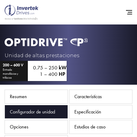
Home
Variadores de frecuencia
Unidad de altas prestaciones
200 – 600 V
Soporte
0.75 – 250
kW
Entrada
1 – 400
HP
monofásica y
Sostenibilidad
trifásica
Noticias
Resumen
Características
Empleo
Configurador de unidad
Especificación
Acerca de
Contacto
Opciones
Estudios de caso