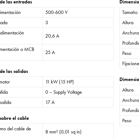
 de las entradas
Dimensi
limentación
500-600 V
Tamaño
rada
3
Altura
 alimentación
Anchura
20,6 A
Profund
limentación o MCB
25 A
Peso
Fijacion
de las salidas
Dimensio
 motor
11 kW (15 HP)
Altura
lida
0 – Supply Voltage
Anchura
salida
17 A
Profund
sobre el cable
Peso
mo del cable de
8 mm² (0,01 sq in)