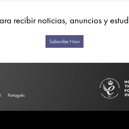
ara recibir noticias, anuncios y estu
Subscribe Now
H
T
FO
i
Português
O