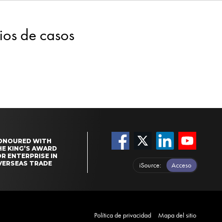
dios de casos
ONOURED WITH
HE KING’S AWARD
R ENTERPRISE IN
VERSEAS TRADE
iSource
Acceso
Política de privacidad
Mapa del sitio