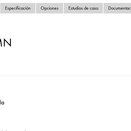
Política de privacida
Especificación
Opciones
Estudios de caso
Documentac
Mapa del sitio
iSource
Acceso
MN
la