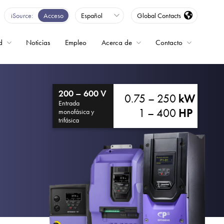
iSource
Acceso
Español
Global Contacts
d
Noticias
Empleo
Acerca de
Contacto
encia
200 – 600 V
0.75 – 250
kW
Entrada
1 – 400
HP
monofásica y
trifásica