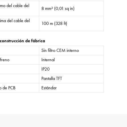
mo del cable del
8 mm² (0,01 sq in)
ima del cable del
100 m (328 ft)
construcción de fábrica
Sin filtro CEM interno
 freno
Internal
IP20
Pantalla TFT
o de PCB
Estándar