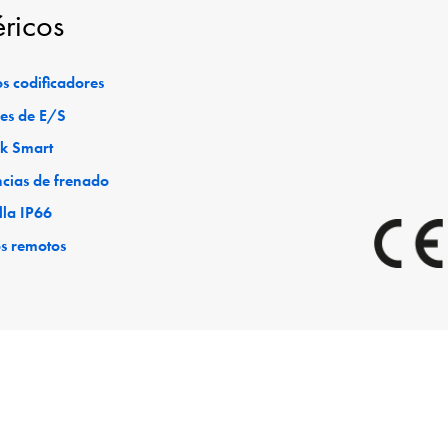
éricos
s codificadores
es de E/S
ck Smart
ncias de frenado
lla IP66
os remotos