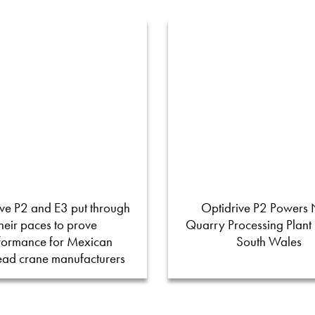
ve P2 and E3 put through
Optidrive P2 Powers
their paces to prove
Quarry Processing Plant
formance for Mexican
South Wales
ead crane manufacturers