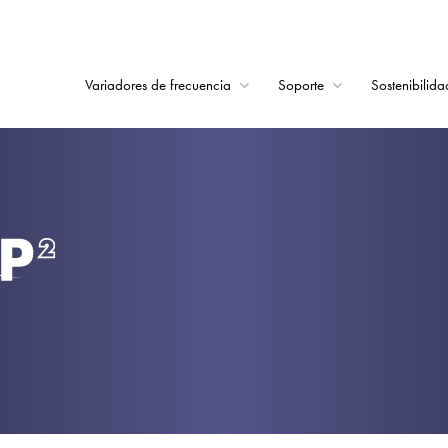
Variadores de frecuencia
Soporte
Sostenibilida
Home
Variadores de frecu
Soporte
Sostenibilidad
Noticias
Empleo
Acerca de
Contacto