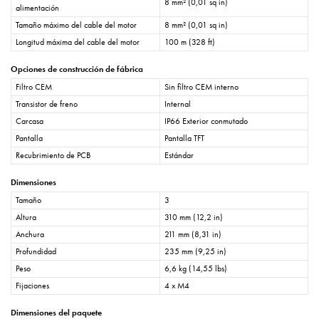
8 mm² (0,01 sq in)
alimentación
Tamaño máximo del cable del motor
8 mm² (0,01 sq in)
Longitud máxima del cable del motor
100 m (328 ft)
Opciones de construcción de fábrica
Filtro CEM
Sin filtro CEM interno
Transistor de freno
Internal
Carcasa
IP66 Exterior conmutado
Pantalla
Pantalla TFT
Recubrimiento de PCB
Estándar
Dimensiones
Tamaño
3
Altura
310 mm (12,2 in)
Anchura
211 mm (8,31 in)
Profundidad
235 mm (9,25 in)
Peso
6,6 kg (14,55 lbs)
Fijaciones
4 x M4
Dimensiones del paquete