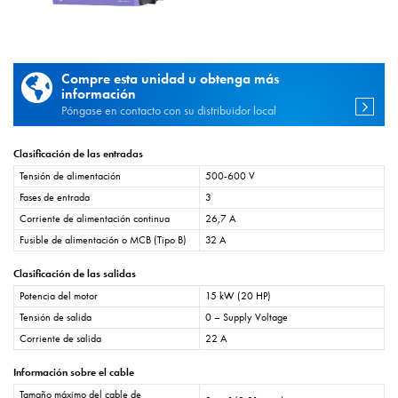
Compre esta unidad u obtenga más
información
Póngase en contacto con su distribuidor local
Clasificación de las entradas
Tensión de alimentación
500-600 V
Fases de entrada
3
Corriente de alimentación continua
26,7 A
Fusible de alimentación o MCB (Tipo B)
32 A
Clasificación de las salidas
Potencia del motor
15 kW (20 HP)
Tensión de salida
0 – Supply Voltage
Corriente de salida
22 A
Información sobre el cable
Tamaño máximo del cable de