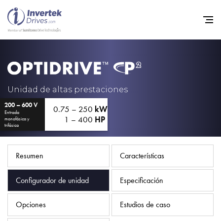
Home
Variadores de frecuencia
Unidad de altas prestaciones
200 – 600 V
Soporte
0.75 – 250
kW
Entrada
1 – 400
HP
monofásica y
Sostenibilidad
trifásica
Noticias
Resumen
Características
Empleo
Configurador de unidad
Especificación
Acerca de
Contacto
Opciones
Estudios de caso