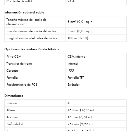
Corriente de salida
24 A
Información sobre el cable
Tamaño máximo del cable de
8 mm² (0,01 sq in)
alimentación
Tamaño máximo del cable del motor
8 mm² (0,01 sq in)
Longitud máxima del cable del motor
100 m (328 ft)
Opciones de construcción de fábrica
Filtro CEM
CEM interno
Transistor de freno
Internal
Carcasa
IP55
Pantalla
Pantalla TFT
Recubrimiento de PCB
Estándar
Dimensiones
Tamaño
4
Altura
450 mm (17,72 in)
Anchura
171 mm (6,73 in)
Profundidad
252 mm (9,92 in)