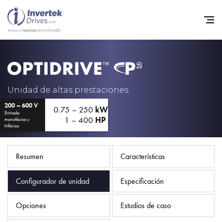
Home
Variadores de frecuencia
Unidad de altas prestaciones
200 – 600 V
Soporte
0.75 – 250
kW
Entrada
1 – 400
HP
monofásica y
Sostenibilidad
trifásica
Noticias
Resumen
Características
Empleo
Configurador de unidad
Especificación
Acerca de
Contacto
Opciones
Estudios de caso