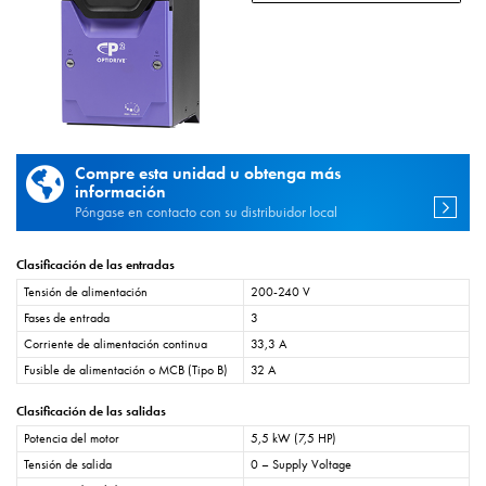
Compre esta unidad u obtenga más
información
Póngase en contacto con su distribuidor local
Clasificación de las entradas
Tensión de alimentación
200-240 V
Fases de entrada
3
Corriente de alimentación continua
33,3 A
Fusible de alimentación o MCB (Tipo B)
32 A
Clasificación de las salidas
Potencia del motor
5,5 kW (7,5 HP)
Tensión de salida
0 – Supply Voltage