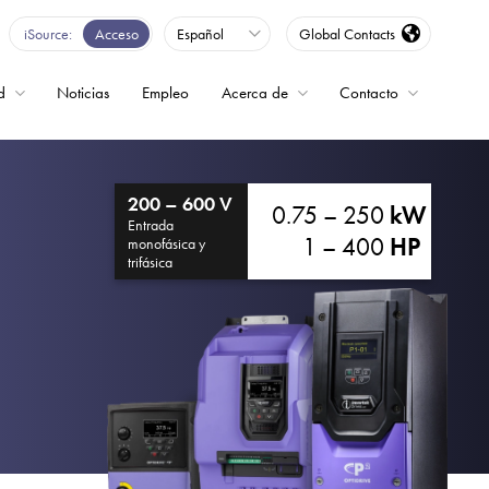
iSource
Acceso
Español
Global Contacts
d
Noticias
Empleo
Acerca de
Contacto
encia
200 – 600 V
0.75 – 250
kW
Entrada
1 – 400
HP
monofásica y
trifásica