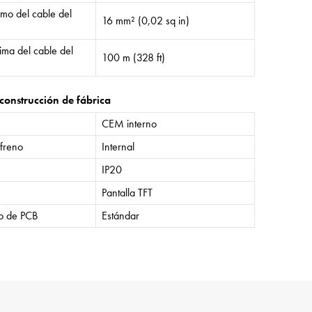
mo del cable del
16 mm² (0,02 sq in)
ima del cable del
100 m (328 ft)
construcción de fábrica
CEM interno
 freno
Internal
IP20
Pantalla TFT
o de PCB
Estándar