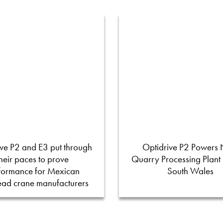
ve P2 and E3 put through
Optidrive P2 Powers
their paces to prove
Quarry Processing Plant
formance for Mexican
South Wales
ead crane manufacturers