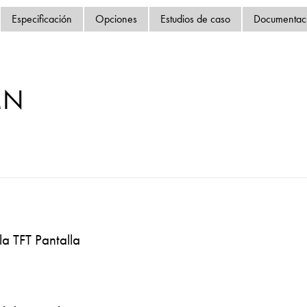
Política de privacida
Especificación
Opciones
Estudios de caso
Documentac
Mapa del sitio
iSource
Acceso
MN
la TFT Pantalla