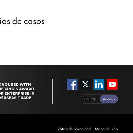
dios de casos
ONOURED WITH
HE KING’S AWARD
R ENTERPRISE IN
VERSEAS TRADE
iSource
Acceso
Política de privacidad
Mapa del sitio