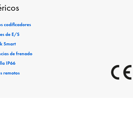
éricos
s codificadores
es de E/S
ck Smart
ncias de frenado
lla IP66
os remotos