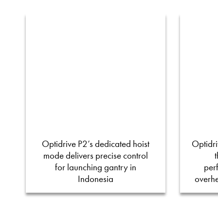
Optidrive P2’s dedicated hoist
Optidri
mode delivers precise control
for launching gantry in
per
Indonesia
overh