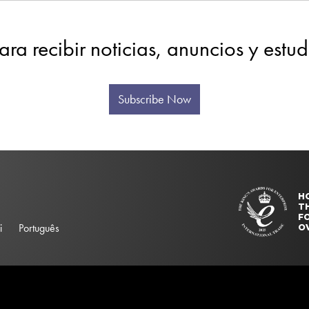
ara recibir noticias, anuncios y estu
Subscribe Now
H
T
FO
i
Português
O