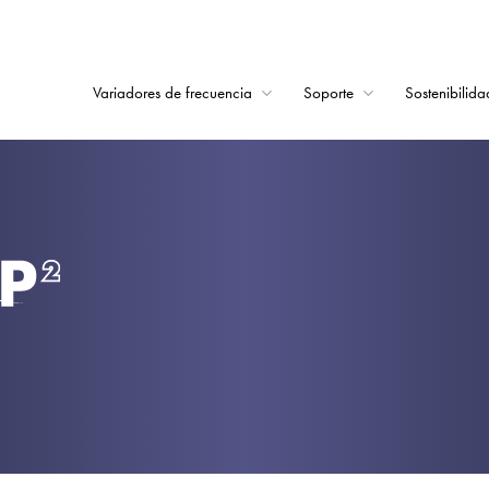
Variadores de frecuencia
Soporte
Sostenibilida
Home
Variadores de frecu
Soporte
Sostenibilidad
Noticias
Empleo
Acerca de
Contacto