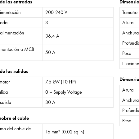
 de las entradas
Dimensi
limentación
200-240 V
Tamaño
rada
3
Altura
 alimentación
Anchura
36,4 A
Profund
limentación o MCB
50 A
Peso
Fijacion
de las salidas
Dimensio
 motor
7,5 kW (10 HP)
Altura
lida
0 – Supply Voltage
Anchura
salida
30 A
Profund
sobre el cable
Peso
mo del cable de
16 mm² (0,02 sq in)