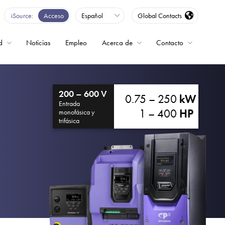
iSource
Acceso
Español
Global Contacts
d
Noticias
Empleo
Acerca de
Contacto
encia
200 – 600 V
0.75 – 250
kW
Entrada
1 – 400
HP
monofásica y
trifásica