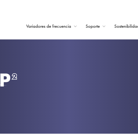
Variadores de frecuencia
Soporte
Sostenibilida
Home
Variadores de frecu
Soporte
Sostenibilidad
Noticias
Empleo
Acerca de
Contacto