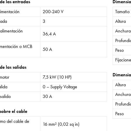
 de las entradas
Dimensi
limentación
200-240 V
Tamaño
rada
3
Altura
 alimentación
Anchura
36,4 A
Profund
limentación o MCB
50 A
Peso
Fijacion
de las salidas
Dimensio
 motor
7,5 kW (10 HP)
Altura
lida
0 – Supply Voltage
Anchura
salida
30 A
Profund
sobre el cable
Peso
mo del cable de
16 mm² (0,02 sq in)