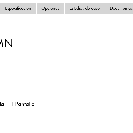
Política de privacida
Especificación
Opciones
Estudios de caso
Documentac
Mapa del sitio
iSource
Acceso
-MN
la TFT Pantalla