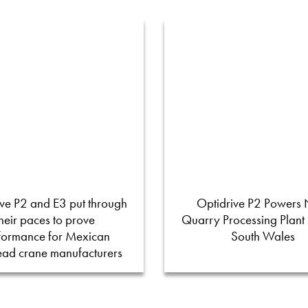
ve P2 and E3 put through
Optidrive P2 Powers
their paces to prove
Quarry Processing Plant
formance for Mexican
South Wales
ead crane manufacturers