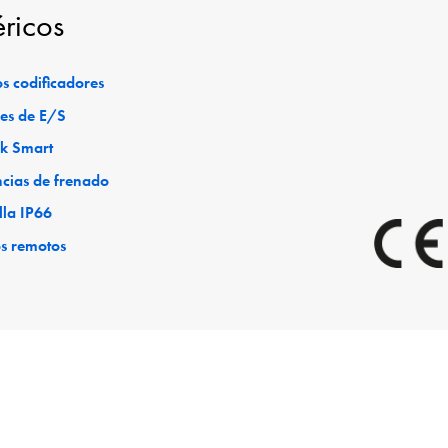
éricos
s codificadores
es de E/S
ck Smart
ncias de frenado
lla IP66
os remotos