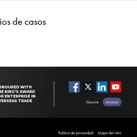
dios de casos
ONOURED WITH
HE KING’S AWARD
R ENTERPRISE IN
VERSEAS TRADE
iSource
Acceso
Política de privacidad
Mapa del sitio