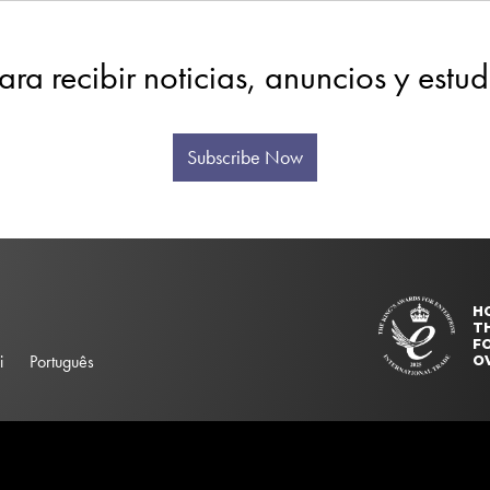
ara recibir noticias, anuncios y estu
Subscribe Now
H
T
FO
i
Português
O