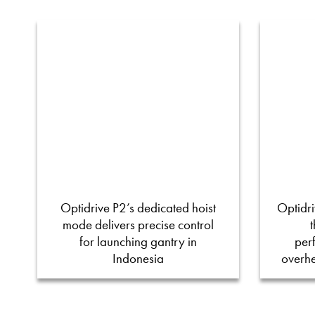
Optidrive P2’s dedicated hoist
Optidri
mode delivers precise control
for launching gantry in
per
Indonesia
overh