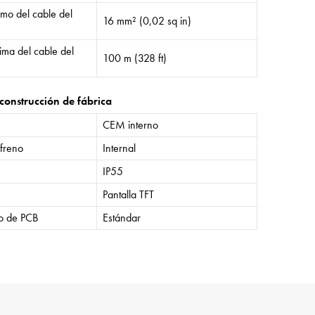
mo del cable del
16 mm² (0,02 sq in)
ima del cable del
100 m (328 ft)
construcción de fábrica
CEM interno
 freno
Internal
IP55
Pantalla TFT
o de PCB
Estándar