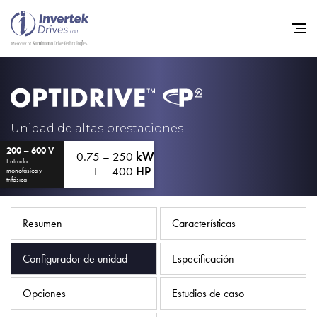
Home
Variadores de frecuencia
Unidad de altas prestaciones
200 – 600 V
Soporte
0.75 – 250
kW
Entrada
1 – 400
HP
monofásica y
Sostenibilidad
trifásica
Noticias
Resumen
Características
Empleo
Configurador de unidad
Especificación
Acerca de
Contacto
Opciones
Estudios de caso