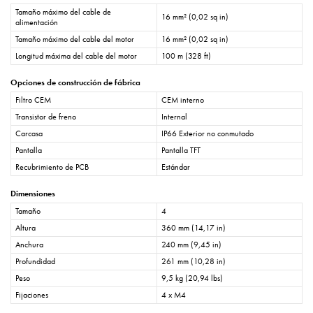
Tamaño máximo del cable de
16 mm² (0,02 sq in)
alimentación
Tamaño máximo del cable del motor
16 mm² (0,02 sq in)
Longitud máxima del cable del motor
100 m (328 ft)
Opciones de construcción de fábrica
Filtro CEM
CEM interno
Transistor de freno
Internal
Carcasa
IP66 Exterior no conmutado
Pantalla
Pantalla TFT
Recubrimiento de PCB
Estándar
Dimensiones
Tamaño
4
Altura
360 mm (14,17 in)
Anchura
240 mm (9,45 in)
Profundidad
261 mm (10,28 in)
Peso
9,5 kg (20,94 lbs)
Fijaciones
4 x M4