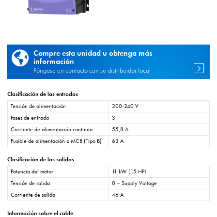
Compre esta unidad u obtenga más
información
Póngase en contacto con su distribuidor local
Clasificación de las entradas
Tensión de alimentación
200-240 V
Fases de entrada
3
Corriente de alimentación continua
55,8 A
Fusible de alimentación o MCB (Tipo B)
63 A
Clasificación de las salidas
Potencia del motor
11 kW (15 HP)
Tensión de salida
0 – Supply Voltage
Corriente de salida
46 A
Información sobre el cable