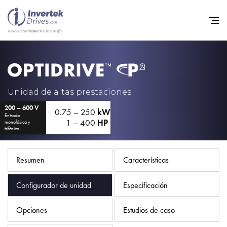
Home
Variadores de frecuencia
Unidad de altas prestaciones
200 – 600 V
Soporte
0.75 – 250
kW
Entrada
1 – 400
HP
monofásica y
Sostenibilidad
trifásica
Noticias
Resumen
Características
Empleo
Configurador de unidad
Especificación
Acerca de
Contacto
Opciones
Estudios de caso