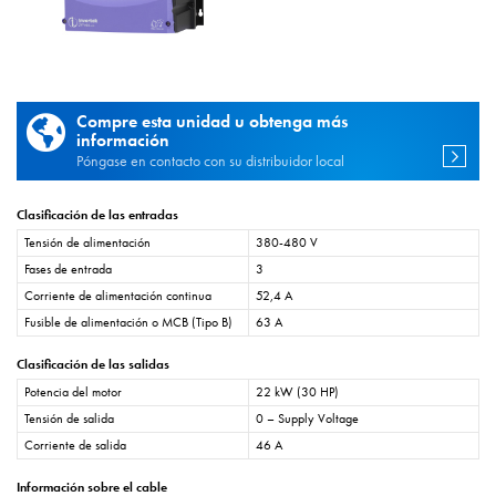
Compre esta unidad u obtenga más
información
Póngase en contacto con su distribuidor local
Clasificación de las entradas
Tensión de alimentación
380-480 V
Fases de entrada
3
Corriente de alimentación continua
52,4 A
Fusible de alimentación o MCB (Tipo B)
63 A
Clasificación de las salidas
Potencia del motor
22 kW (30 HP)
Tensión de salida
0 – Supply Voltage
Corriente de salida
46 A
Información sobre el cable