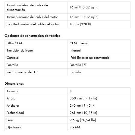
Tamaño máximo del cable de
16 mm² (0,02 sq in)
alimentación
Tamaño máximo del cable del motor
16 mm² (0,02 sq in)
Longitud máxima del cable del motor
100 m (328 ft)
Opciones de construcción de fábrica
Filtro CEM
CEM interno
Transistor de freno
Internal
Carcasa
IP66 Exterior no conmutado
Pantalla
Pantalla TFT
Recubrimiento de PCB
Estándar
Dimensiones
Tamaño
4
Altura
360 mm (14,17 in)
Anchura
240 mm (9,45 in)
Profundidad
261 mm (10,28 in)
Peso
9,5 kg (20,94 lbs)
Fijaciones
4 x M4