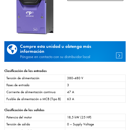
Compre esta unidad u obtenga más
información
Póngase en contacto con su distribuidor local
Clasificación de las entradas
Tensión de alimentación
380-480 V
Fases de entrada
3
Corriente de alimentación continua
47 A
Fusible de alimentación o MCB (Tipo B)
63 A
Clasificación de las salidas
Potencia del motor
18,5 kW (25 HP)
Tensión de salida
0 – Supply Voltage