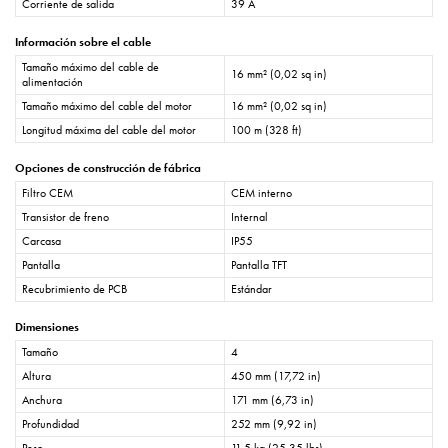
Corriente de salida
39 A
Información sobre el cable
Tamaño máximo del cable de
16 mm² (0,02 sq in)
alimentación
Tamaño máximo del cable del motor
16 mm² (0,02 sq in)
Longitud máxima del cable del motor
100 m (328 ft)
Opciones de construcción de fábrica
Filtro CEM
CEM interno
Transistor de freno
Internal
Carcasa
IP55
Pantalla
Pantalla TFT
Recubrimiento de PCB
Estándar
Dimensiones
Tamaño
4
Altura
450 mm (17,72 in)
Anchura
171 mm (6,73 in)
Profundidad
252 mm (9,92 in)