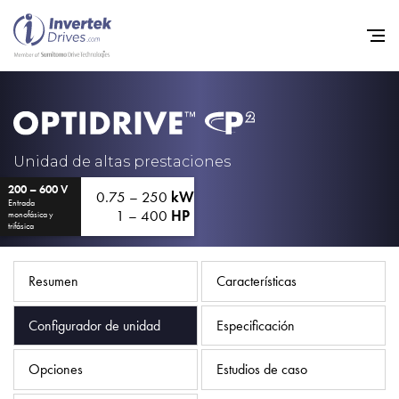
Home
Variadores de frecuencia
Unidad de altas prestaciones
200 – 600 V
Soporte
0.75 – 250
kW
Entrada
1 – 400
HP
monofásica y
Sostenibilidad
trifásica
Noticias
Resumen
Características
Empleo
Configurador de unidad
Especificación
Acerca de
Contacto
Opciones
Estudios de caso